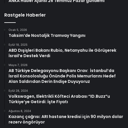
ANKA Haber Ajansı 26 Temmuz Pazar gündemi
Rastgele Haberler
Ocak 5, 2026
Taksim’de Nostaljik Tramvay Yangını
Eylül 18, 2025
ABD Dışişleri Bakanı Rubio, Netanyahu ile Görüşerek
İsrail’e Destek Verdi
Mayıs 7, 2026
AB Türkiye Delegasyonu Başkanı Orav: İstanbul’da
İsrail Konsolosluğu Önünde Polis Memurlarını Hedef
Alan Saldırıdan Derin Endişe Duyuyoruz
Eylül 28, 2024
Volkswagen, Elektrikli Köfteci Arabası “ID.Buzz”u
Türkiye’ye Getirdi: İşte Fiyatı
Ağustos 8, 2024
Kazanç çağrısı: ARI hastane kredisi için 90 milyon dolar
rezerv öngörüyor