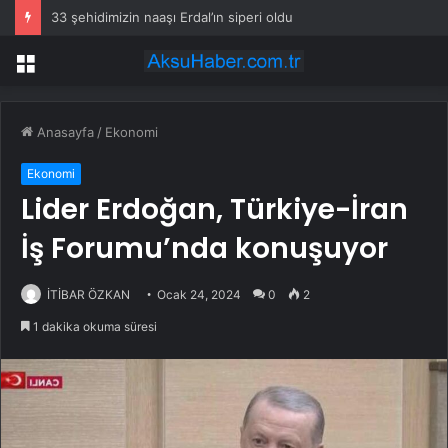
33 şehidimizin naaşı Erdal’ın siperi oldu
Menü
Anasayfa
/
Ekonomi
Ekonomi
Lider Erdoğan, Türkiye-İran
İş Forumu’nda konuşuyor
İTİBAR ÖZKAN
Ocak 24, 2024
0
2
1 dakika okuma süresi