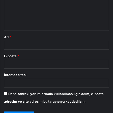
r
u
m
*
Ad
*
E-posta
*
İnternet sitesi
Daha sonraki yorumlarımda kullanılması için adım, e-posta
adresim ve site adresim bu tarayıcıya kaydedilsin.