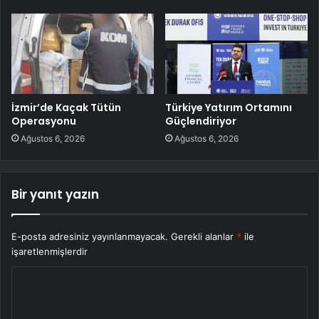
İzmir’de Kaçak Tütün
Türkiye Yatırım Ortamını
Operasyonu
Güçlendiriyor
Ağustos 6, 2026
Ağustos 6, 2026
Bir yanıt yazın
E-posta adresiniz yayınlanmayacak.
Gerekli alanlar
*
ile
işaretlenmişlerdir
Y
o