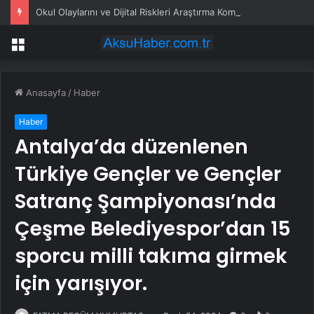
Okul Olaylarını ve Dijital Riskleri Araştırma Komisyonu’nda öğrenciler konuştu: Bir arkadaşımız zorbalığa, şantaja ve siber zorbalığa uğradığında ne yapacağını bilemiyor
Menü
Anasayfa
/
Haber
Haber
Antalya’da düzenlenen
Türkiye Gençler ve Gençler
Satranç Şampiyonası’nda
Çeşme Belediyespor’dan 15
sporcu milli takıma girmek
için yarışıyor.