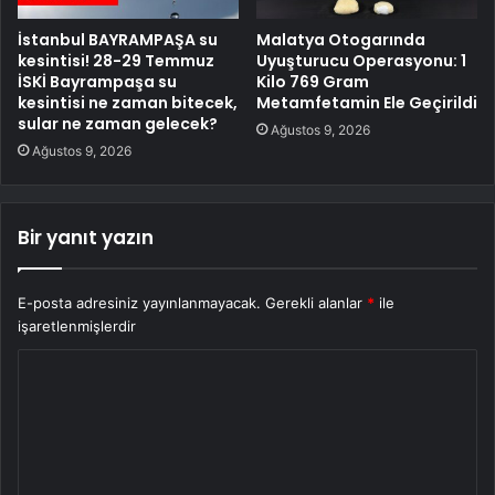
İstanbul BAYRAMPAŞA su
Malatya Otogarında
kesintisi! 28-29 Temmuz
Uyuşturucu Operasyonu: 1
İSKİ Bayrampaşa su
Kilo 769 Gram
kesintisi ne zaman bitecek,
Metamfetamin Ele Geçirildi
sular ne zaman gelecek?
Ağustos 9, 2026
Ağustos 9, 2026
Bir yanıt yazın
E-posta adresiniz yayınlanmayacak.
Gerekli alanlar
*
ile
işaretlenmişlerdir
Y
o
r
u