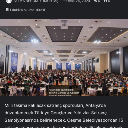
FATMA BEGÜM YUMURTAŞ
Ocak 24, 2024
0
0
1 dakika okuma süresi
Milli takıma katılacak satranç sporcuları, Antalya’da
düzenlenecek Türkiye Gençler ve Yıldızlar Satranç
Şampiyonası’nda belirlenecek. Çeşme Belediyespor’dan 15
satranç sporcusu kendi kategorilerinde milli takıma girmek