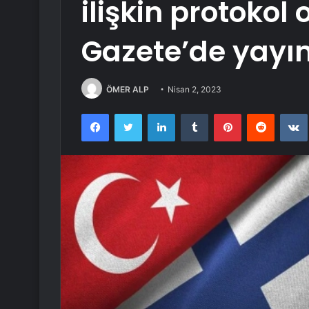
ilişkin protokol
Gazete’de yayı
ÖMER ALP
Nisan 2, 2023
Facebook
Twitter
LinkedIn
Tumblr
Pinterest
Reddit