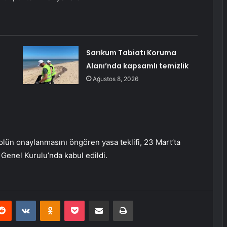
Sarıkum Tabiatı Koruma
Alanı’nda kapsamlı temizlik
Ağustos 8, 2026
kolün onaylanmasını öngören yasa teklifi, 23 Mart’ta
enel Kurulu’nda kabul edildi.
erest
Reddit
VKontakte
Odnoklassniki
Pocket
E-Posta ile paylaş
Yazdır