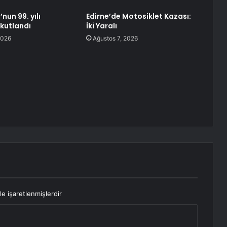
nun 99. yılı
Edirne’de Motosiklet Kazası:
kutlandı
İki Yaralı
2026
Ağustos 7, 2026
le işaretlenmişlerdir