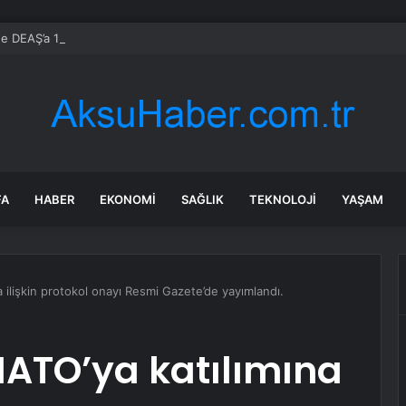
de DEAŞ’a 104 gözaltı!
FA
HABER
EKONOMI
SAĞLIK
TEKNOLOJI
YAŞAM
a ilişkin protokol onayı Resmi Gazete’de yayımlandı.
NATO’ya katılımına