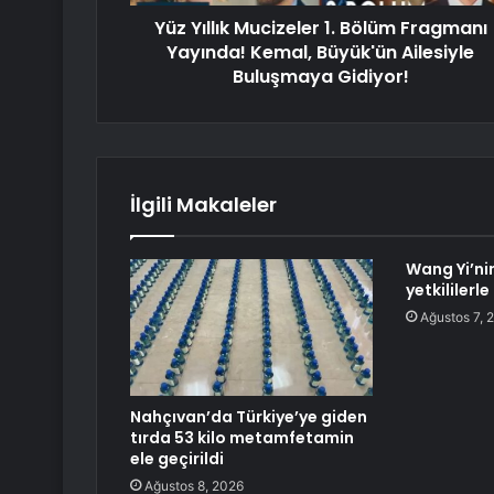
Yüz Yıllık Mucizeler 1. Bölüm Fragmanı
Yayında! Kemal, Büyük'ün Ailesiyle
Buluşmaya Gidiyor!
İlgili Makaleler
Wang Yi’ni
yetkililerl
Ağustos 7, 
Nahçıvan’da Türkiye’ye giden
tırda 53 kilo metamfetamin
ele geçirildi
Ağustos 8, 2026