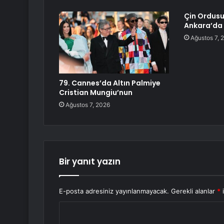
Çin Ordusu’
Ankara’da 
Ağustos 7, 
79. Cannes’da Altın Palmiye
Cristian Mungiu’nun
Ağustos 7, 2026
Bir yanıt yazın
E-posta adresiniz yayınlanmayacak.
Gerekli alanlar
*
i
Y