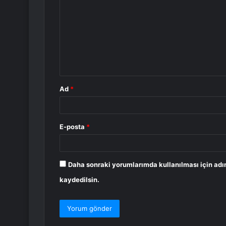
o
r
u
m
*
Ad
*
E-posta
*
Daha sonraki yorumlarımda kullanılması için adı
kaydedilsin.