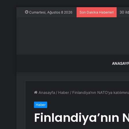
30 il
Cumartesi, Ağustos 8 2026
Son Dakika Haberleri
ANASAY
Anasayfa
/
Haber
/
Finlandiya’nın NATO’ya katılımın
Haber
Finlandiya’nın 