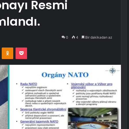
 onayı Resmi
mlandı.
0
4
Bir dakikadan az
VKontakte
Odnoklassniki
Pocket