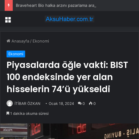
Braveheart Bio halka arzını pazarlama aralığının üstünde fiyatlandırıyor
Menü
Anasayfa
/
Ekonomi
Ekonomi
Piyasalarda öğle vakti: BIST
100 endeksinde yer alan
hisselerin 74’ü yükseldi
İTİBAR ÖZKAN
Ocak 18, 2024
0
0
1 dakika okuma süresi