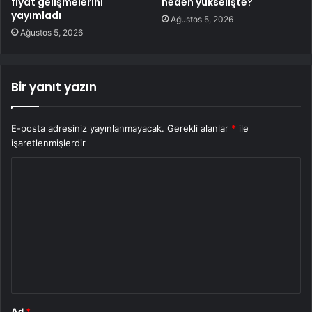
fiyat gelişmelerini
neden yükselişte?
yayımladı
Ağustos 5, 2026
Ağustos 5, 2026
Bir yanıt yazın
E-posta adresiniz yayınlanmayacak.
Gerekli alanlar
*
ile
işaretlenmişlerdir
Y
o
r
u
m
*
Ad
*