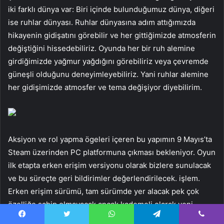
iki farklı dünya var: Biri içinde bulunduğumuz dünya, diğeri
ise ruhlar dünyası. Ruhlar dünyasına adım attığımızda
hikayenin gidişatını görebilir ve her gittiğimizde atmosferin
değiştiğini hissedebiliriz. Oyunda her bir ruh alemine
girdiğimizde yağmur yağdığını görebiliriz veya çevremde
güneşli olduğunu deneyimleyebiliriz. Yani ruhlar alemine
her gidişimizde atmosfer ve tema değişiyor diyebilirim.
Aksiyon ve rol yapma ögeleri içeren bu yapımın 9 Mayıs’ta
Steam üzerinden PC platformuna çıkması bekleniyor. Oyun
ilk etapta erken erişim versiyonu olarak bizlere sunulacak
ve bu süreçte geri bildirimler değerlendirilecek. işlem.
Erken erişim sürümü, tam sürümde yer alacak pek çok
özelliğe sahip olmayacak ancak kademeli olarak yeni
güncellemelerle erken erişim sürümü geliştirilecektir. Bu
Facebook
Twitter
WhatsApp
Telegram
Viber