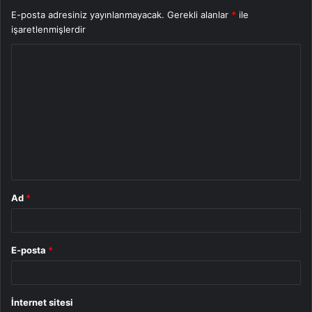
E-posta adresiniz yayınlanmayacak.
Gerekli alanlar
*
ile
işaretlenmişlerdir
Y
o
r
u
m
*
Ad
*
E-posta
*
İnternet sitesi