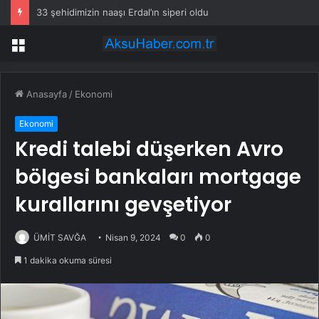
33 şehidimizin naaşı Erdal’ın siperi oldu
Menü
Anasayfa
/
Ekonomi
Ekonomi
Kredi talebi düşerken Avro
bölgesi bankaları mortgage
kurallarını gevşetiyor
ÜMİT SAVĞA
Nisan 9, 2024
0
0
1 dakika okuma süresi