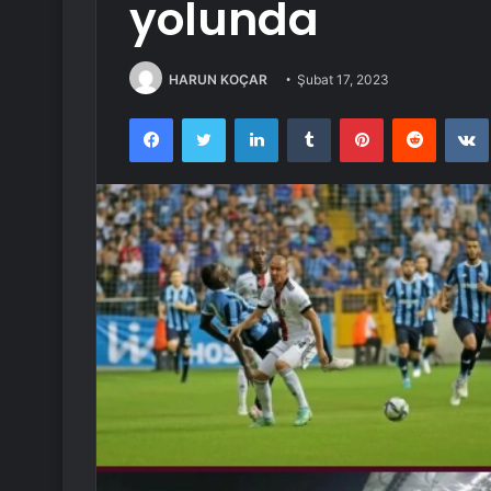
yolunda
HARUN KOÇAR
Şubat 17, 2023
Facebook
Twitter
LinkedIn
Tumblr
Pinterest
Reddit