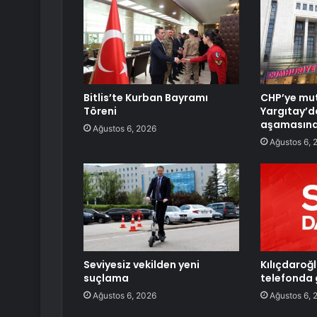
Bitlis’te Kurban Bayramı
CHP’ye mut
Töreni
Yargıtay’d
aşamasın
Ağustos 6, 2026
Ağustos 6, 
Seviyesiz vekilden yeni
Kılıçdaroğl
suçlama
telefonda 
Ağustos 6, 2026
Ağustos 6, 