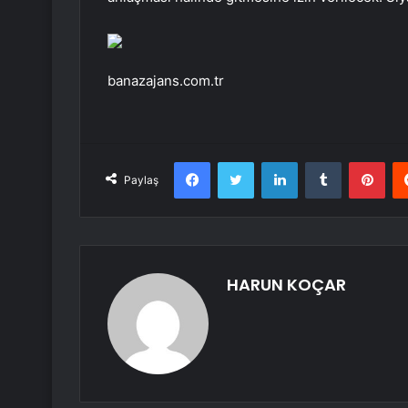
banazajans.com.tr
Facebook
Twitter
LinkedIn
Tumblr
Pint
Paylaş
HARUN KOÇAR