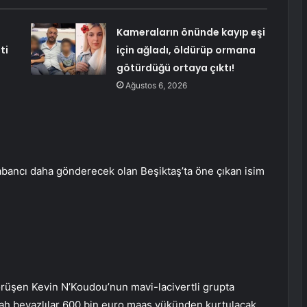
Kameraların önünde kayıp eşi
ti
için ağladı, öldürüp ormana
götürdüğü ortaya çıktı!
Ağustos 6, 2026
abancı daha gönderecek olan Beşiktaş’ta öne çıkan isim
rüşen Kevin N’Koudou’nun mavi-lacivertli grupta
yah beyazlılar 600 bin euro maaş yükünden kurtulacak.