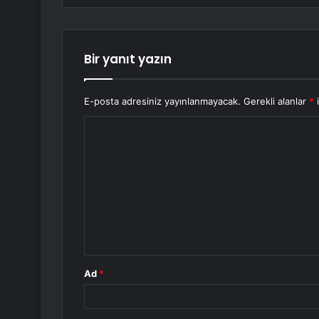
Bir yanıt yazın
E-posta adresiniz yayınlanmayacak.
Gerekli alanlar
*
i
Y
o
r
u
m
*
Ad
*