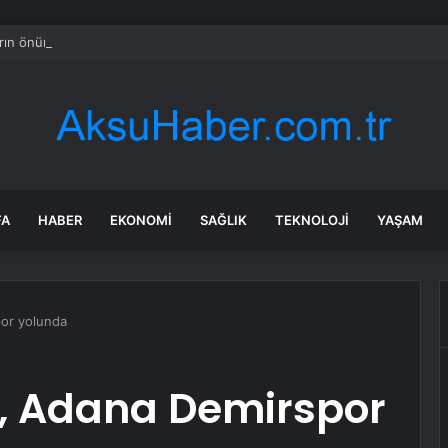
ın önünde kayıp eşi için ağladı, öldürüp ormana götürdüğü ortaya çıktı!
FA
HABER
EKONOMI
SAĞLIK
TEKNOLOJI
YAŞAM
or yolunda
, Adana Demirspor