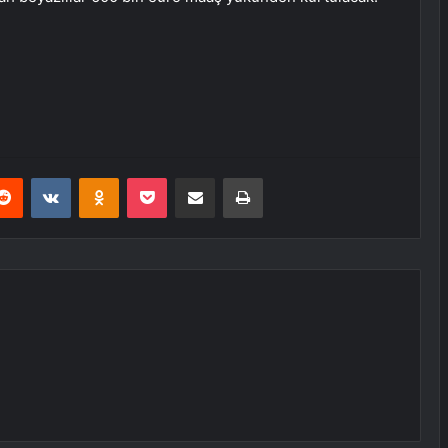
erest
Reddit
VKontakte
Odnoklassniki
Pocket
E-Posta ile paylaş
Yazdır