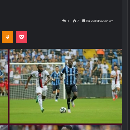
0
7
Bir dakikadan az
VKontakte
Odnoklassniki
Pocket