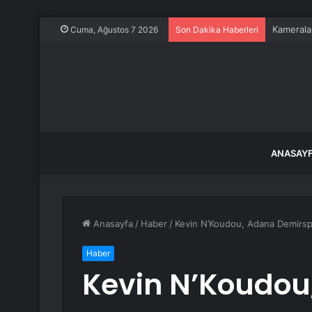
Kameralar
Cuma, Ağustos 7 2026
Son Dakika Haberleri
ANASAY
Anasayfa
/
Haber
/
Kevin N’Koudou, Adana Demirsp
Haber
Kevin N’Koudou