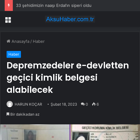
33 şehidimizin naaşı Erdal’ın siperi oldu
Menü
Anasayfa
/
Haber
Haber
Depremzedeler e-devletten
geçici kimlik belgesi
alabilecek
HARUN KOÇAR
Şubat 18, 2023
0
6
Bir dakikadan az