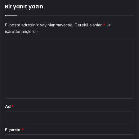
Bir yanıt yazın
E-posta adresiniz yayınlanmayacak.
Gerekli alanlar
*
ile
işaretlenmişlerdir
Y
o
r
u
m
*
Ad
*
E-posta
*