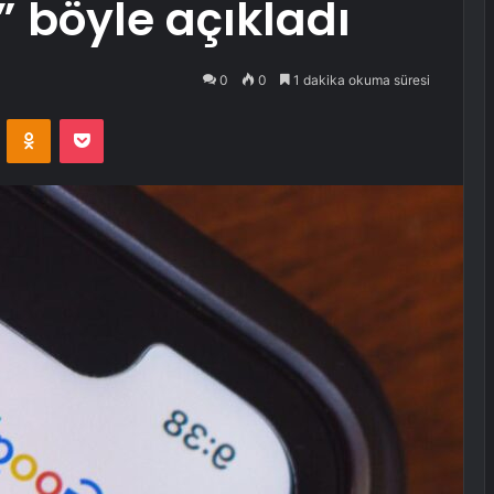
 böyle açıkladı
0
0
1 dakika okuma süresi
VKontakte
Odnoklassniki
Pocket