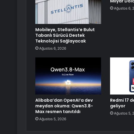
Milyar Dola
Ağustos 6, 
Mobileye, Stellantis’e Bulut
Tabanlı Sürücü Destek
Teknolojisi Sağlayacak
Ağustos 6, 2026
Alibaba’dan OpenAI’a dev
Redmi 17 d
meydan okuma: Qwen3.8-
geliyor
Max resmen tanıtıldı
Ağustos 5, 
Ağustos 5, 2026