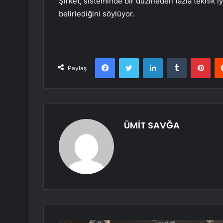
Şirket, sisteminde bir düzineden fazla teknik iy
belirlediğini söylüyor.
Facebook
Twitter
LinkedIn
Tumblr
Pint
Paylaş
ÜMİT SAVĞA