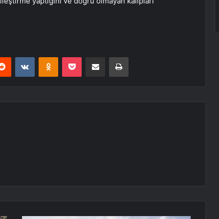
ileştirme yaptığını ve doğru olmayan kalıpları
erest
Reddit
VKontakte
Odnoklassniki
Pocket
E-Posta ile paylaş
Yazdır