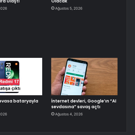
ra Ulaştı
Olacak
2026
Ağustos 5, 2026
evasa bataryayla
İnternet devleri, Google’ın “AI
sevdasına” savaş açtı
2026
Ağustos 4, 2026