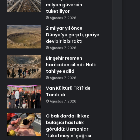
milyon güvercin
tüketiliyor
Ağustos 7, 2026
2 milyar yıl önce
Dünya’ya çarptı, geriye
dev bir iz bıraktı
Ağustos 7, 2026
Bir şehir resmen
haritadan silindi: Halk
tahliye edildi
Ağustos 7, 2026
Van Kültürü TRT1’de
Tanıtıldı
Ağustos 7, 2026
O balıklarda ilk kez
bulaşıcı hastalık
görüldü: Uzmanlar
‘tüketmeyin’ çağrısı