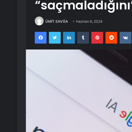
“saçmaladığını”
ÜMİT SAVĞA
Haziran 6, 2024
Facebook
Twitter
LinkedIn
Tumblr
Pinterest
Reddit