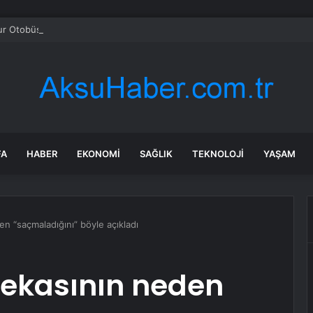
ur Otobüsü Devrildi, 46 Yaralı
FA
HABER
EKONOMI
SAĞLIK
TEKNOLOJI
YAŞAM
n “saçmaladığını” böyle açıkladı
zekasının neden