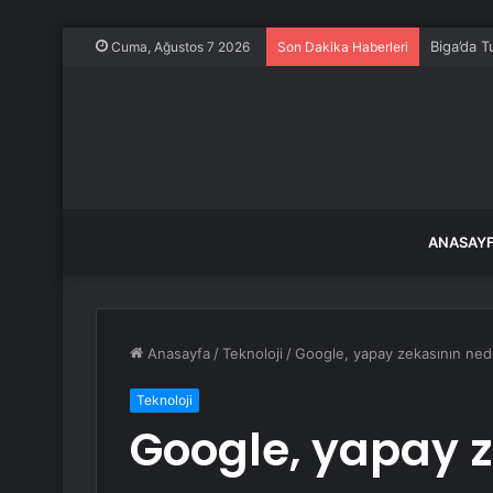
Biga’da T
Cuma, Ağustos 7 2026
Son Dakika Haberleri
ANASAY
Anasayfa
/
Teknoloji
/
Google, yapay zekasının nede
Teknoloji
Google, yapay 