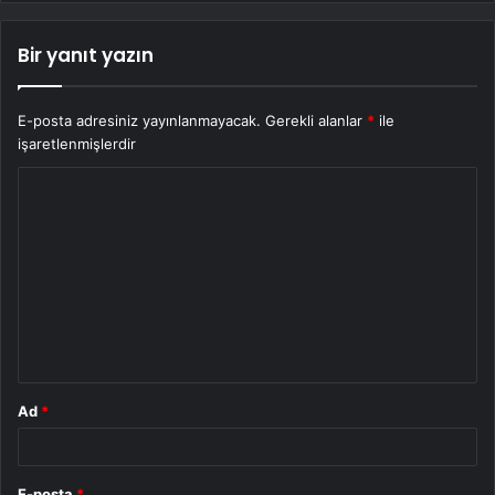
Bir yanıt yazın
E-posta adresiniz yayınlanmayacak.
Gerekli alanlar
*
ile
işaretlenmişlerdir
Y
o
r
u
m
*
Ad
*
E-posta
*