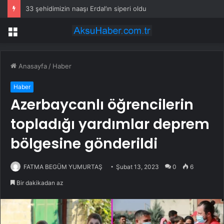
33 şehidimizin naaşı Erdal’ın siperi oldu
Menü
Anasayfa
/
Haber
Haber
Azerbaycanlı öğrencilerin
topladığı yardımlar deprem
bölgesine gönderildi
FATMA BEGÜM YUMURTAŞ
Şubat 13, 2023
0
6
Bir dakikadan az