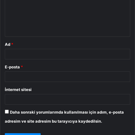
r
u
m
*
Ad
*
E-posta
*
İnternet sitesi
Daha sonraki yorumlarımda kullanılması için adım, e-posta
adresim ve site adresim bu tarayıcıya kaydedilsin.