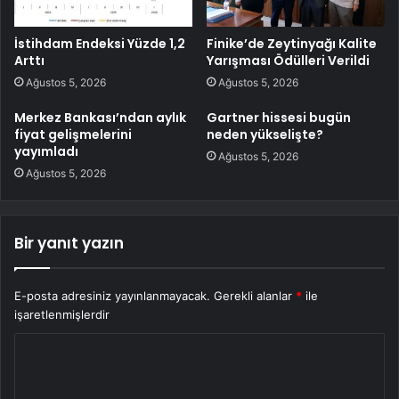
İstihdam Endeksi Yüzde 1,2
Finike’de Zeytinyağı Kalite
Arttı
Yarışması Ödülleri Verildi
Ağustos 5, 2026
Ağustos 5, 2026
Merkez Bankası’ndan aylık
Gartner hissesi bugün
fiyat gelişmelerini
neden yükselişte?
yayımladı
Ağustos 5, 2026
Ağustos 5, 2026
Bir yanıt yazın
E-posta adresiniz yayınlanmayacak.
Gerekli alanlar
*
ile
işaretlenmişlerdir
Y
o