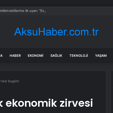
milletvekillerine ilk uyarı: “Esprisini bile yapmayacaksınız”
FA
HABER
EKONOMI
SAĞLIK
TEKNOLOJI
YAŞAM
rvesi bugün!
k ekonomik zirvesi