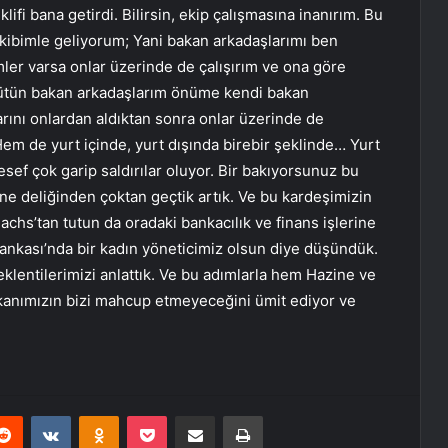
fi bana getirdi. Bilirsin, ekip çalışmasına inanırım. Bu
kibimle geliyorum; Yani bakan arkadaşlarımı ben
imler varsa onlar üzerinde de çalışırım ve ona göre
bütün bakan arkadaşlarım önüme kendi bakan
larını onlardan aldıktan sonra onlar üzerinde de
… Hem de yurt içinde, yurt dışında birebir şeklinde… Yurt
esef çok garip saldırılar oluyor. Bir bakıyorsunuz bu
ne deliğinden çoktan geçtik artık. Ve bu kardeşimizin
Sachs’tan tutun da oradaki bankacılık ve finans işlerine
ankası’nda bir kadın yöneticimiz olsun diye düşündük.
eklentilerimizi anlattık. Ve bu adımlarla hem Hazine ve
anımızın bizi mahcup etmeyeceğini ümit ediyor ve
erest
Reddit
VKontakte
Odnoklassniki
Pocket
E-Posta ile paylaş
Yazdır