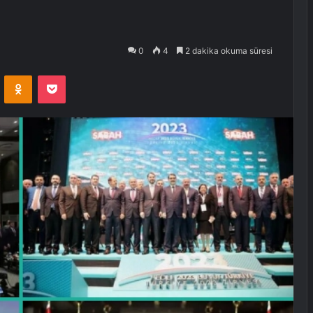
0
4
2 dakika okuma süresi
VKontakte
Odnoklassniki
Pocket