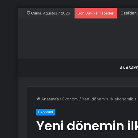
Özel’den 
Cuma, Ağustos 7 2026
Son Dakika Haberleri
ANASAY
Anasayfa
/
Ekonomi
/
Yeni dönemin ilk ekonomik zi
Ekonomi
Yeni dönemin il