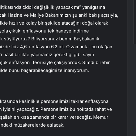
itikasında ciddi değişiklik yapacak mı” yanılgısına
k Hazine ve Maliye Bakanımızın şu anki bakış açısıyla,
kte hızlı ve kolay bir şekilde atacağını doğal olarak
e yola çıktık. enflasyonu tek haneye indirme
arak söylüyoruz? Biliyorsunuz benim Başbakanlık
de faiz 4,6, enflasyon 6,2 idi. O zamanlar bu olağan
rı nasıl birlikte yapmamız gerektiği gibi sayın
şük enflasyon” teorisiyle çalışıyorduk. Şimdi birebir
ekilde bunu başarabileceğimize inanıyorum.
tasında kesinlikle personelimizi tekrar enflasyona
n iyisini yapacağız. Personelimiz bu noktada rahat ve
nşallah en kısa zamanda bir karar vereceğiz. Memur
ındaki müzakerelerde atılacak.