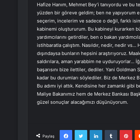
Hafize Hanım, Mehmet Bey’i tanıyordu ve bu tekli
yüzden bir göreve geldim; ben ne yapıyorum e
seçerim, incelerim ve sadece o değil, farklı is
kabinemi oluştururum. Bu kabineyi kurarken 
yardımcılarını getirdiler, ben o bakan yardımcı
istihbaratla çalıştım. Nasıldır, nedir, nedir vs
dışındaysa bunların hepsini araştırıyoruz. Maal
saldırılara, aman yarabbim ne uyduruyorlar… İğ
başarısını bize ilettiler, dediler. Yani Goldman 
kadar bu durumları söylediler. Biz de Merkez B
Bu adımı iyi attık. Kendisine her zamanki gibi b
Maliye Bakanımız hem de Merkez Bankası Başk
güzel sonuçlar alacağımızı düşünüyorum.
Facebook
Twitter
LinkedIn
Tumblr
Pint
Paylaş