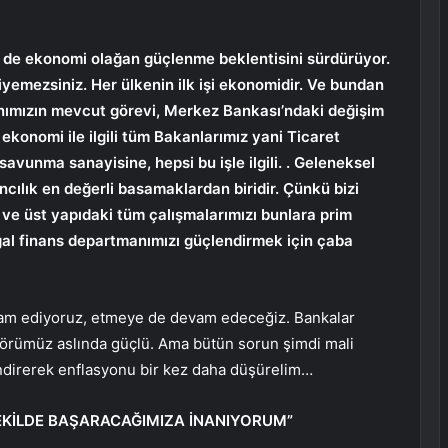
de ekonomi olağan güçlenme beklentisini sürdürüyor.
yemezsiniz. Her ülkenin ilk işi ekonomidir. Ve bundan
nımızın mevcut görevi, Merkez Bankası’ndaki değişim
konomi ile ilgili tüm Bakanlarımız yani Ticaret
avunma sanayisine, hepsi bu işle ilgili. . Geleneksel
ancılık en değerli basamaklardan biridir. Çünkü bizi
 ve üst yapıdaki tüm çalışmalarımızı bunlara prim
l finans departmanımızı güçlendirmek için çaba
vam ediyoruz, etmeye de devam edeceğiz. Bankalar
ktörümüz aslında güçlü. Ama bütün sorun şimdi mali
ndirerek enflasyonu bir kez daha düşürelim…
KİLDE BAŞARACAĞIMIZA İNANIYORUM”