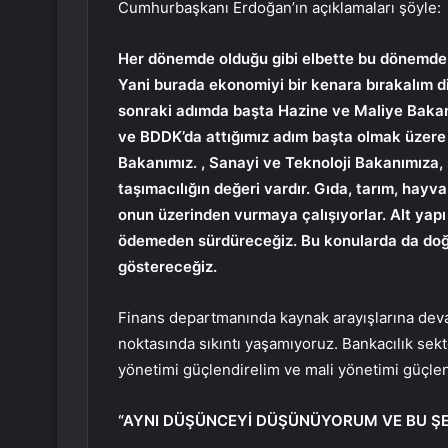
Cumhurbaşkanı Erdoğan’ın açıklamaları şöyle:
Her dönemde olduğu gibi elbette bu dönemde 
Yani burada ekonomiyi bir kenara bırakalım di
sonraki adımda başta Hazine ve Maliye Baka
ve BDDK’da attığımız adım başta olmak üzere e
Bakanımız. , Sanayi ve Teknoloji Bakanımıza, s
taşımacılığın değeri vardır. Gıda, tarım, hayv
onun üzerinden vurmaya çalışıyorlar. Alt yapı
ödemeden sürdüreceğiz. Bu konularda da doğa
göstereceğiz.
Finans departmanında kaynak arayışlarına de
noktasında sıkıntı yaşamıyoruz. Bankacılık se
yönetimi güçlendirelim ve mali yönetimi güçle
“AYNI DÜŞÜNCEYİ DÜŞÜNÜYORUM VE BU ŞE