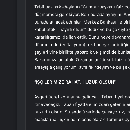
Tabii bazı arkadaşların “Cumhurbaşkanı faiz pol
düşmemesi gerekiyor. Ben burada aynıyım. Anca
burada atılacak adımları Merkez Bankası ile birli
kabul ettik, “hayırlı olsun” dedik ve bu şekliyl
kararlılığımızı da ilan ettik. Bunu neye dayan
dönemimde (enflasyonu) tek haneye indirdiğimiz
şeyleri yine birlikte yapardık ve şimdi de bunla
Bakanımıza anlattık. O zamanlar “düşük faiz, dü
anlayışla çalışıyorum, aynı fikirdeyim ve bu ş
“İŞÇİLERİMİZE RAHAT, HUZUR OLSUN”
Asgari ücret konusuna gelince… Taban fiyat nok
itmeyeceğiz. Taban fiyatta elimizden gelenin e
huzurlu olsun. Şu anda üzerinde çalışıyoruz, i
maaşlarına ilişkin adım esas olarak Temmuz ay