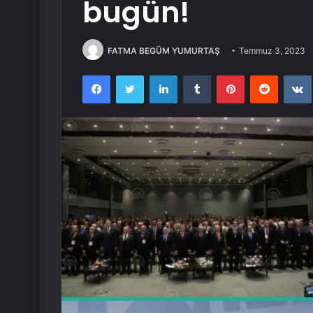
bugün!
FATMA BEGÜM YUMURTAŞ
Temmuz 3, 2023
Facebook
Twitter
LinkedIn
Tumblr
Pinterest
Reddit