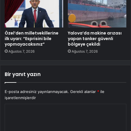
Özel’den milletvekillerine
Yalova’da makine arızası
ilk uyarı: “Esprisini bile
yapan tanker güvenli
yapmayacaksınız”
bölgeye çekildi
Ağustos 7, 2026
Ağustos 7, 2026
Bir yanıt yazın
E-posta adresiniz yayınlanmayacak.
Gerekli alanlar
*
ile
işaretlenmişlerdir
Y
o
r