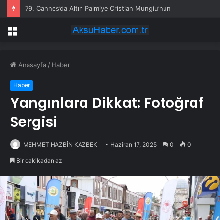
79. Cannes’da Altın Palmiye Cristian Mungiu’nun
Menü
Anasayfa
/
Haber
Haber
Yangınlara Dikkat: Fotoğraf
Sergisi
MEHMET HAZBİN KAZBEK
Haziran 17, 2025
0
0
Bir dakikadan az