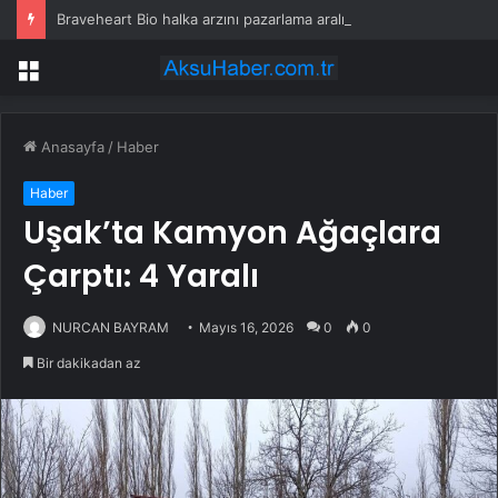
Braveheart Bio halka arzını pazarlama aralığının üstünde fiyatlandırıyor
Menü
Anasayfa
/
Haber
Haber
Uşak’ta Kamyon Ağaçlara
Çarptı: 4 Yaralı
NURCAN BAYRAM
Mayıs 16, 2026
0
0
Bir dakikadan az