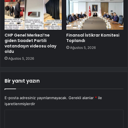
CHP Genel Merkezi’ne
Finansal İstikrar Komitesi
giden Saadet Partili
Toplandı
vatandaşın videosu olay
Ağustos 5, 2026
oldu
Ağustos 5, 2026
Bir yanıt yazın
E-posta adresiniz yayınlanmayacak.
Gerekli alanlar
*
ile
işaretlenmişlerdir
Y
o