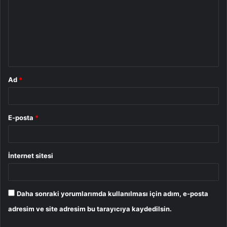
r
u
m
*
Ad
*
E-posta
*
İnternet sitesi
Daha sonraki yorumlarımda kullanılması için adım, e-posta
adresim ve site adresim bu tarayıcıya kaydedilsin.