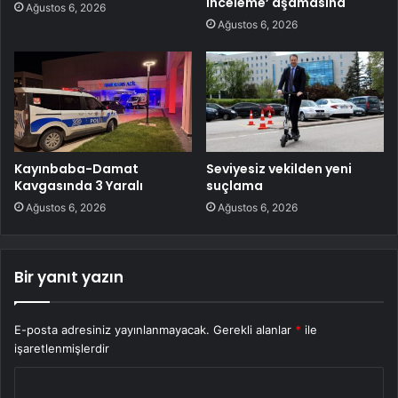
inceleme’ aşamasına
Ağustos 6, 2026
Ağustos 6, 2026
Kayınbaba-Damat
Seviyesiz vekilden yeni
Kavgasında 3 Yaralı
suçlama
Ağustos 6, 2026
Ağustos 6, 2026
Bir yanıt yazın
E-posta adresiniz yayınlanmayacak.
Gerekli alanlar
*
ile
işaretlenmişlerdir
Y