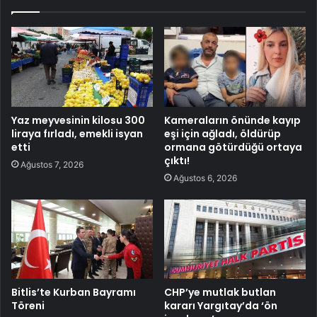
Yaz meyvesinin kilosu 300
Kameraların önünde kayıp
liraya fırladı, emekli isyan
eşi için ağladı, öldürüp
etti
ormana götürdüğü ortaya
çıktı!
Ağustos 7, 2026
Ağustos 6, 2026
Bitlis’te Kurban Bayramı
CHP’ye mutlak butlan
Töreni
kararı Yargıtay’da ‘ön