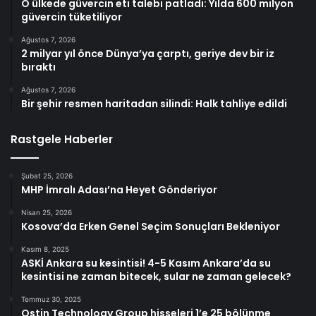
O ülkede güvercin eti talebi patladı: Yılda 600 milyon
güvercin tüketiliyor
Ağustos 7, 2026
2 milyar yıl önce Dünya’ya çarptı, geriye dev bir iz
bıraktı
Ağustos 7, 2026
Bir şehir resmen haritadan silindi: Halk tahliye edildi
Rastgele Haberler
Şubat 25, 2026
MHP İmralı Adası’na Heyet Gönderiyor
Nisan 25, 2026
Kosova’da Erken Genel Seçim Sonuçları Bekleniyor
Kasım 8, 2025
ASKİ Ankara su kesintisi! 4-5 Kasım Ankara’da su
kesintisi ne zaman bitecek, sular ne zaman gelecek?
Temmuz 30, 2025
Ostin Technology Group hisseleri 1’e 25 bölünme