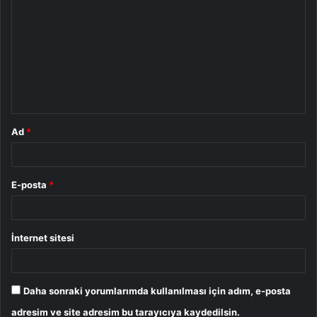
o
r
u
m
*
Ad
*
E-posta
*
İnternet sitesi
Daha sonraki yorumlarımda kullanılması için adım, e-posta
adresim ve site adresim bu tarayıcıya kaydedilsin.