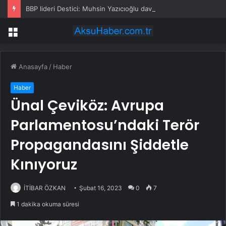
BBP lideri Destici: Muhsin Yazıcıoğlu davasında kastı olanlar bedel ödeyecek
Menü
Anasayfa
/
Haber
Haber
Ünal Çeviköz: Avrupa
Parlamentosu’ndaki Terör
Propagandasını Şiddetle
Kınıyoruz
İTİBAR ÖZKAN
Şubat 16, 2023
0
7
1 dakika okuma süresi