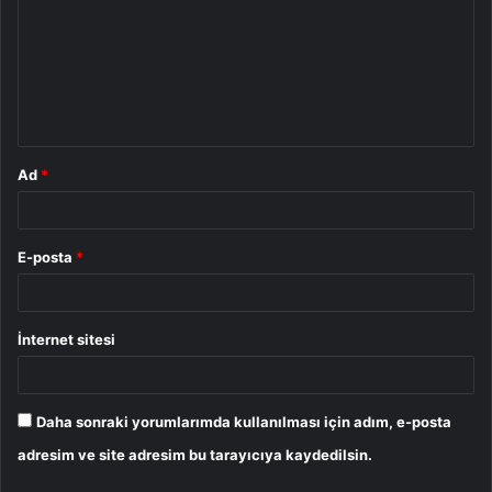
r
u
m
*
Ad
*
E-posta
*
İnternet sitesi
Daha sonraki yorumlarımda kullanılması için adım, e-posta
adresim ve site adresim bu tarayıcıya kaydedilsin.