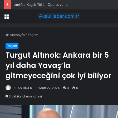
İzmir’de Kaçak Tütün Operasyonu
Menü
Anasayfa
/
Yaşam
Yaşam
Turgut Altınok: Ankara bir 5
yıl daha Yavaş’la
gitmeyeceğini çok iyi biliyor
DİLAN BİÇER
Mart 27, 2024
0
0
3 dakika okuma süresi