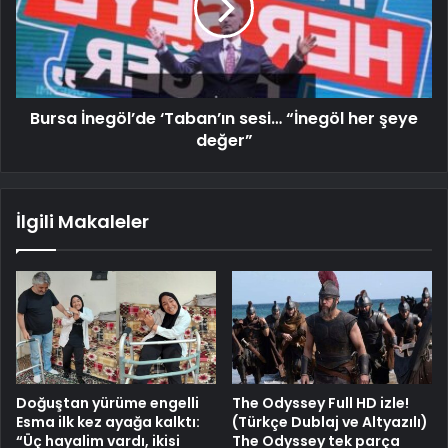
Bursa İnegöl’de ‘Taban’ın sesi… “İnegöl her şeye
değer”
İlgili Makaleler
Doğuştan yürüme engelli
The Odyssey Full HD izle!
Esma ilk kez ayağa kalktı:
(Türkçe Dublaj ve Altyazılı)
“Üç hayalim vardı, ikisi
The Odyssey tek parça