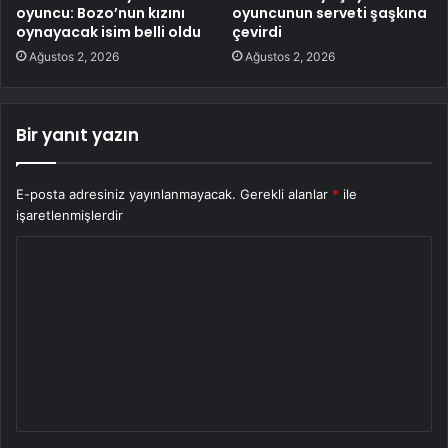
oyuncu: Bozo’nun kızını
oyuncunun serveti şaşkına
oynayacak isim belli oldu
çevirdi
Ağustos 2, 2026
Ağustos 2, 2026
Bir yanıt yazın
E-posta adresiniz yayınlanmayacak.
Gerekli alanlar
*
ile
işaretlenmişlerdir
Y
o
r
u
m
*