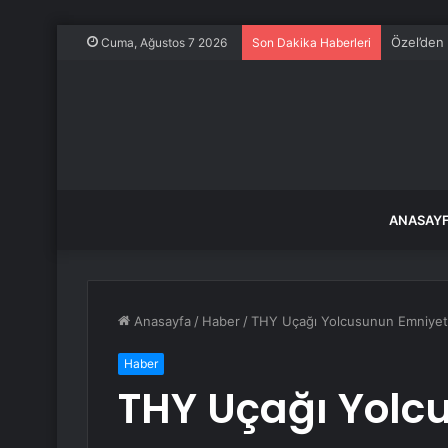
Özel’den 
Cuma, Ağustos 7 2026
Son Dakika Haberleri
ANASAY
Anasayfa
/
Haber
/
THY Uçağı Yolcusunun Emniyet
Haber
THY Uçağı Yolc