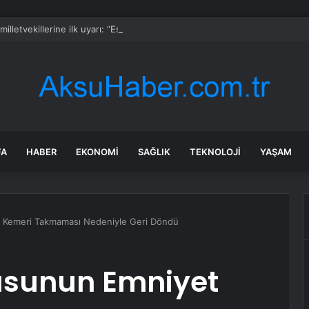
milletvekillerine ilk uyarı: “Esprisini bile yapmayacaksınız”
FA
HABER
EKONOMI
SAĞLIK
TEKNOLOJI
YAŞAM
 Kemeri Takmaması Nedeniyle Geri Döndü
usunun Emniyet