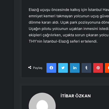
Elazığ uçuşu öncesinde kalkış için İstanbul Hav
emniyet kemeri takmayan yolcunun uçuş güvenli
dönme kararı aldı. Uçak park pozisyonuna döne
Uçağın pilotu yolcunun uçaktan inmesini istedi.
ekipleri çağrılırken, uçakta sorun çıkaran yolcu 
THY’nin İstanbul-Elazığ seferi ertelendi.
Facebook
Twitter
LinkedIn
Tumblr
Pint
Paylaş
İTİBAR ÖZKAN