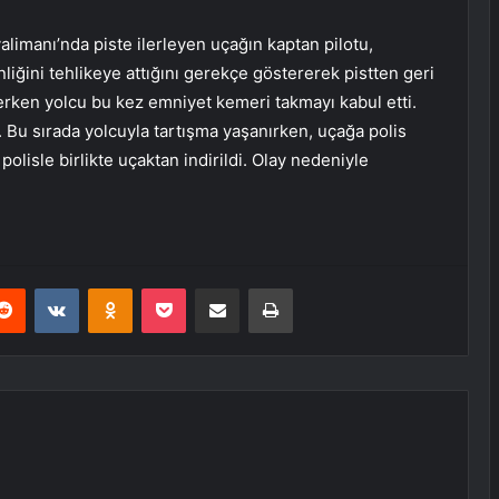
alimanı’nda piste ilerleyen uçağın kaptan pilotu,
ğini tehlikeye attığını gerekçe göstererek pistten geri
rken yolcu bu kez emniyet kemeri takmayı kabul etti.
 Bu sırada yolcuyla tartışma yaşanırken, uçağa polis
polisle birlikte uçaktan indirildi. Olay nedeniyle
erest
Reddit
VKontakte
Odnoklassniki
Pocket
E-Posta ile paylaş
Yazdır