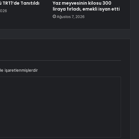
 TRT1’de Tanıtıldı
Yaz meyvesinin kilosu 300
liraya fırladı, emekli isyan etti
2026
Ağustos 7, 2026
le işaretlenmişlerdir