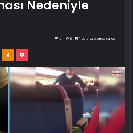
ası Nedeniyle
0
5
1 dakika okuma süresi
VKontakte
Odnoklassniki
Pocket