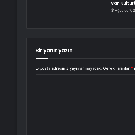
Van Kültürü
Ağustos 7, 
Bir yanıt yazın
E-posta adresiniz yayınlanmayacak.
Gerekli alanlar
*
i
Y
o
r
u
m
*