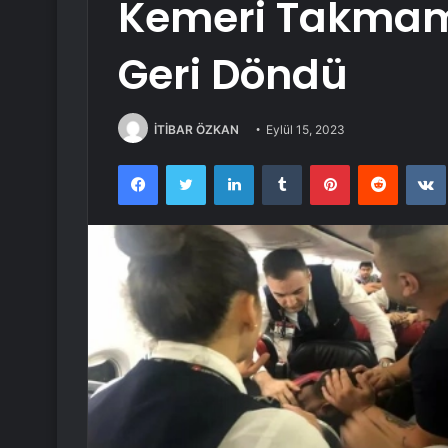
Kemeri Takmam
Geri Döndü
İTİBAR ÖZKAN
Eylül 15, 2023
Facebook
Twitter
LinkedIn
Tumblr
Pinterest
Reddit