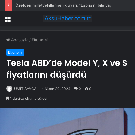
Özel’den milletvekillerine ilk uyarı: “Esprisini bile yapmayacaksınız”
Menü
Anasayfa
/
Ekonomi
Ekonomi
Tesla ABD’de Model Y, X ve S
fiyatlarını düşürdü
ÜMİT SAVĞA
Nisan 20, 2024
0
0
1 dakika okuma süresi