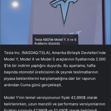
Tesla Inc. (NASDAQ:TSLA), Amerika Birleşik Devletleri’nde
Model Y, Model X ve Model S araçlarının fiyatlarında 2.000
$’lık bir indirim yaptığını duyurdu. Bu ayarlama, hafta
başında otomobil üreticisinin ilk çeyrek teslimatlarının
piyasa beklentilerini karşılamadığına dair bir raporun
ardından Cuma günü gerçekleşti.
Model Y’nin temel versiyonunun fiyatı 42,990$ olarak
belirlenirken, uzun menzilli ve performans versiyonlarının
fiyatları sırasıyla 47,990$ ve 51,490$ olarak belirlendi.