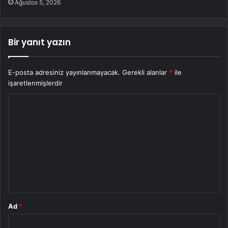
Ağustos 5, 2026
Bir yanıt yazın
E-posta adresiniz yayınlanmayacak.
Gerekli alanlar
*
ile
işaretlenmişlerdir
Y
o
r
u
m
*
Ad
*