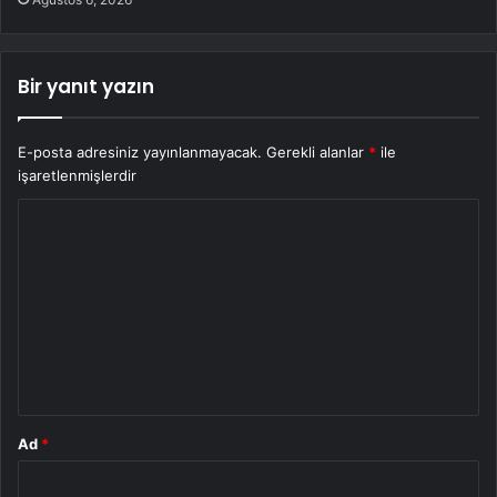
Bir yanıt yazın
E-posta adresiniz yayınlanmayacak.
Gerekli alanlar
*
ile
işaretlenmişlerdir
Y
o
r
u
m
*
Ad
*