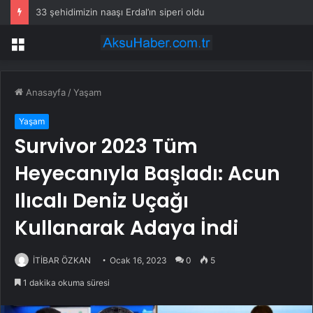
33 şehidimizin naaşı Erdal’ın siperi oldu
Menü
Anasayfa
/
Yaşam
Yaşam
Survivor 2023 Tüm
Heyecanıyla Başladı: Acun
Ilıcalı Deniz Uçağı
Kullanarak Adaya İndi
İTİBAR ÖZKAN
Ocak 16, 2023
0
5
1 dakika okuma süresi