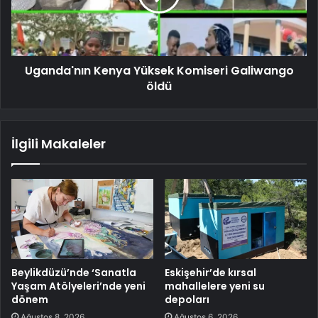
Uganda'nın Kenya Yüksek Komiseri Galiwango
öldü
İlgili Makaleler
Beylikdüzü’nde ‘Sanatla
Eskişehir’de kırsal
Yaşam Atölyeleri’nde yeni
mahallelere yeni su
dönem
depoları
Ağustos 8, 2026
Ağustos 6, 2026