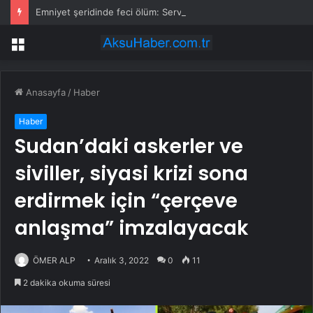
Emniyet şeridinde feci ölüm: Servis şoförüne midibüs çarptı
Menü
Anasayfa
/
Haber
Haber
Sudan’daki askerler ve
siviller, siyasi krizi sona
erdirmek için “çerçeve
anlaşma” imzalayacak
ÖMER ALP
Aralık 3, 2022
0
11
2 dakika okuma süresi