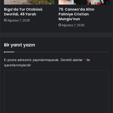
Biga’da Tur Otobüsü
79. Cannes’da Altın
Devrildi, 46 Yaralı
Palmiye Cristian
Mungiu’nun
Ağustos 7, 2026
Ağustos 7, 2026
Bir yanıt yazın
E-posta adresiniz yayınlanmayacak.
Gerekli alanlar
*
ile
işaretlenmişlerdir
Y
o
r
u
m
*