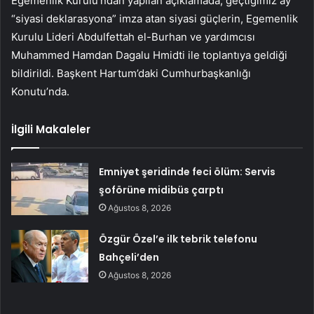
Egemenlik Kurulu’ndan yapılan açıklamada, geçtiğimiz ay
“siyasi deklarasyona” imza atan siyasi güçlerin, Egemenlik
Kurulu Lideri Abdulfettah el-Burhan ve yardımcısı
Muhammed Hamdan Dagalu Hmidti ile toplantıya geldiği
bildirildi. Başkent Hartum’daki Cumhurbaşkanlığı
Konutu’nda.
İlgili Makaleler
Emniyet şeridinde feci ölüm: Servis
şoförüne midibüs çarptı
Ağustos 8, 2026
Özgür Özel’e ilk tebrik telefonu
Bahçeli’den
Ağustos 8, 2026