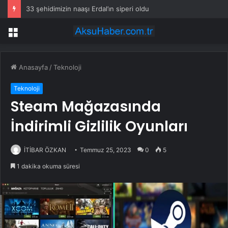
33 şehidimizin naaşı Erdal’ın siperi oldu
Menü
Anasayfa
/
Teknoloji
Teknoloji
Steam Mağazasında
İndirimli Gizlilik Oyunları
İTİBAR ÖZKAN
Temmuz 25, 2023
0
5
1 dakika okuma süresi