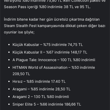
versiyonu %80 indirimle 75,80 TL iken Collection paketi ve
Season Pass içeriği %80 indirimle 38 TL ve 95 TL.
İndirim bitene kadar her gün ücretsiz çıkartma dağıtılan
Steam Stealth Fest kampanyasında dikkat çeken diğer bazı
oyunlar ise şöyle;
Küçük Kabuslar – %75 indirimle 74,75 TL
Küçük Kabuslar II – %67 indirimle 148,17 TL
A Plague Tale: Innocence – 100 TL %80 indirimli
HITMAN World of Assassination – %50 indirimle
209,50 TL
Hırsız – %85 indirimle 17.40 TL
Aragami – %85 indirimle 28,50 TL
Aragami 2 – 130 TL %60 indirimli
Sniper Elite 5 – %66 indirimle 186,66 TL