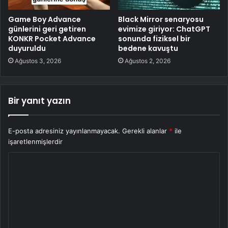
Game Boy Advance
Black Mirror senaryosu
günlerini geri getiren
evimize giriyor: ChatGPT
KONKR Pocket Advance
sonunda fiziksel bir
duyuruldu
bedene kavuştu
Ağustos 3, 2026
Ağustos 2, 2026
Bir yanıt yazın
E-posta adresiniz yayınlanmayacak.
Gerekli alanlar
*
ile
işaretlenmişlerdir
Y
o
r
u
m