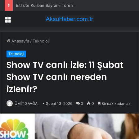
Bitlis’te Kurban Bayramı Töreni
Menü
Anasayfa
/
Teknoloji
Teknoloji
Show TV canlı izle: 11 Şubat
Show TV canlı nereden
izlenir?
ÜMİT SAVĞA
Şubat 13, 2026
0
0
Bir dakikadan az