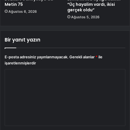
Metin 75
“Üç hayalim vardı, ikisi
gerçek oldu”
Ağustos 6, 2026
Ağustos 5, 2026
Bir yanıt yazın
E-posta adresiniz yayınlanmayacak.
Gerekli alanlar
*
ile
işaretlenmişlerdir
Y
o
r
u
m
*