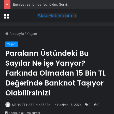
Emniyet şeridinde feci ölüm: Servis şoförüne midibüs çarptı
Menü
Anasayfa
/
Yaşam
Yaşam
Paraların Üstündeki Bu
Sayılar Ne İşe Yarıyor?
Farkında Olmadan 15 Bin TL
Değerinde Banknot Taşıyor
Olabilirsiniz!
MEHMET HAZBİN KAZBEK
Haziran 15, 2024
0
0
1 dakika okuma süresi