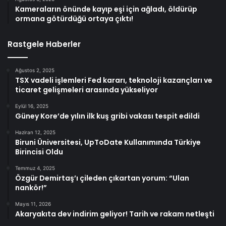
Kameraların önünde kayıp eşi için ağladı, öldürüp
ormana götürdüğü ortaya çıktı!
Rastgele Haberler
Ağustos 2, 2025
TSX vadeli işlemleri Fed kararı, teknoloji kazançları ve
ticaret gelişmeleri arasında yükseliyor
Eylül 16, 2025
Güney Kore’de yılın ilk kuş gribi vakası tespit edildi
Haziran 12, 2025
Biruni Üniversitesi, UpToDate Kullanımında Türkiye
Birincisi Oldu
Temmuz 4, 2025
Özgür Demirtaş’ı çileden çıkartan yorum: “Ulan
nankör!”
Mayıs 11, 2026
Akaryakıta dev indirim geliyor! Tarih ve rakam netleşti