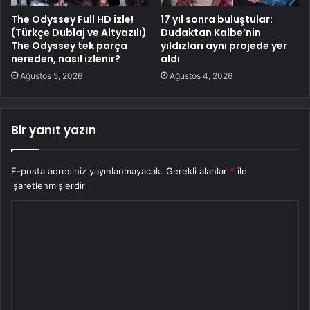
The Odyssey Full HD izle!
17 yıl sonra buluştular:
(Türkçe Dublaj ve Altyazılı)
Dudaktan Kalbe’nin
The Odyssey tek parça
yıldızları aynı projede yer
nereden, nasıl izlenir?
aldı
Ağustos 5, 2026
Ağustos 4, 2026
Bir yanıt yazın
E-posta adresiniz yayınlanmayacak.
Gerekli alanlar
*
ile
işaretlenmişlerdir
Y
o
r
u
m