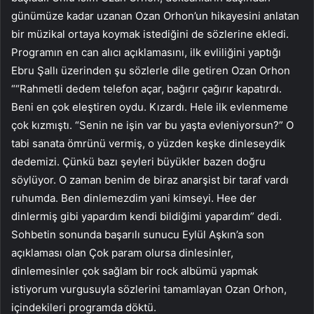
günümüze kadar uzanan Ozan Orhon’un hikayesini anlatan
bir müzikal ortaya koymak istediğini de sözlerine ekledi.
Programın en can alıcı açıklamasını, ilk evliliğini yaptığı
Ebru Şallı üzerinden şu sözlerle dile getiren Ozan Orhon
““Rahmetli dedem telefon açar, bağırır çağırır kapatırdı.
Beni en çok eleştiren oydu. Kızardı. Hele ilk evlenmeme
çok kızmıştı. “Senin ne işin var bu yaşta evleniyorsun?” O
tabi sanata ömrünü vermiş, o yüzden keşke dinleseydik
dedemizi. Çünkü bazı şeyleri büyükler bazen doğru
söylüyor. O zaman benim de biraz anarşist bir taraf vardı
ruhumda. Ben dinlemezdim yani kimseyi. Hee der
dinlermiş gibi yapardım kendi bildiğimi yapardım” dedi.
Sohbetin sonunda başarılı sunucu Eylül Aşkın’a son
açıklaması olan Çok param olursa dinlesinler,
dinlemesinler çok sağlam bir rock albümü yapmak
istiyorum vurgusuyla sözlerini tamamlayan Ozan Orhon,
içindekileri programda döktü.