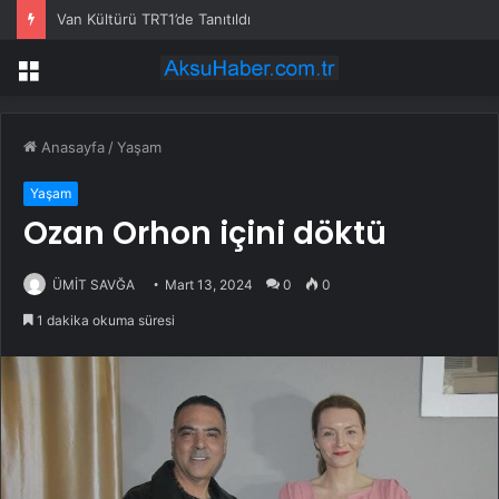
Van Kültürü TRT1’de Tanıtıldı
Menü
Anasayfa
/
Yaşam
Yaşam
Ozan Orhon içini döktü
ÜMİT SAVĞA
Mart 13, 2024
0
0
1 dakika okuma süresi