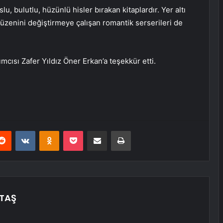
, bulutlu, hüzünlü hisler bırakan kitaplardır. Yer altı
üzenini değiştirmeye çalışan romantik serserileri de
mcısı Zafer Yıldız Öner Erkan’a teşekkür etti.
erest
Reddit
VKontakte
Odnoklassniki
Pocket
E-Posta ile paylaş
Yazdır
TAŞ