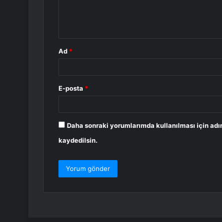
m
*
Ad
*
E-posta
*
Daha sonraki yorumlarımda kullanılması için adı
kaydedilsin.