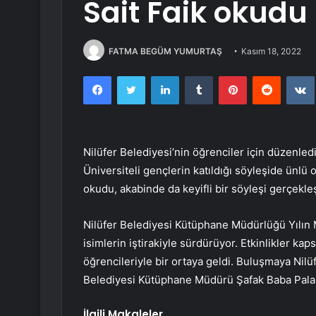
Sait Faik okudu
FATMA BEGÜM YUMURTAŞ
Kasım 18, 2022
Facebook
Twitter
LinkedIn
Tumblr
Pinterest
Reddit
Nilüfer Belediyesi’nin öğrenciler için düzenle
Üniversiteli gençlerin katıldığı söyleşide ünlü o
okudu, akabinde da keyifli bir söyleşi gerçekleş
Nilüfer Belediyesi Kütüphane Müdürlüğü Yılın Mu
isimlerin iştirakiyle sürdürüyor. Etkinlikler k
öğrencileriyle bir ortaya geldi. Buluşmaya Nilüf
Belediyesi Kütüphane Müdürü Şafak Baba Pala d
İlgili Makaleler