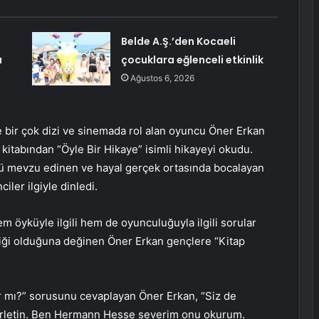
Belde A.Ş.’den Kocaeli
ı
çocuklara eğlenceli etkinlik
Ağustos 6, 2026
 bir çok dizi ve sinemada rol alan oyuncu Öner Erkan
 kitabından “Öyle Bir Hikaye” isimli hikayeyi okudu.
yü mevzu edinen ve hayal gerçek ortasında bocalayan
iler ilgiyle dinledi.
 öyküyle ilgili hem de oyunculuğuyla ilgili sorular
liği olduğuna değinen Öner Erkan gençlere “Kitap
ar mı?” sorusunu cevaplayan Öner Erkan, “Siz de
 ilerletin. Ben Hermann Hesse severim onu okurum.