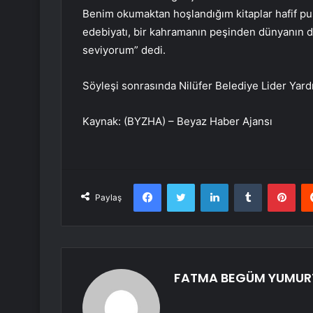
Benim okumaktan hoşlandığım kitaplar hafif puslu
edebiyatı, bir kahramanın peşinden dünyanın d
seviyorum” dedi.
Söyleşi sonrasında Nilüfer Belediye Lider Yardı
Kaynak: (BYZHA) – Beyaz Haber Ajansı
Facebook
Twitter
LinkedIn
Tumblr
Pint
Paylaş
FATMA BEGÜM YUMUR