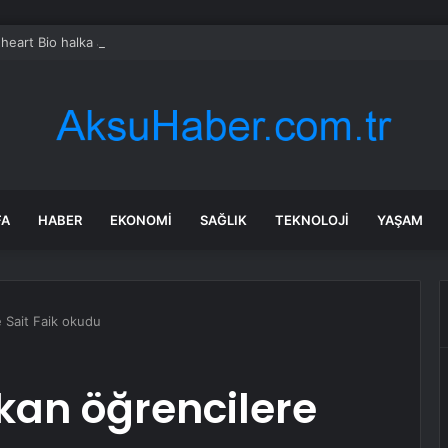
heart Bio halka arzını pazarlama aralığının üstünde fiyatlandırıyor
FA
HABER
EKONOMI
SAĞLIK
TEKNOLOJI
YAŞAM
 Sait Faik okudu
kan öğrencilere