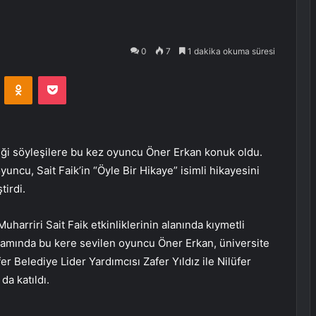
0
7
1 dakika okuma süresi
VKontakte
Odnoklassniki
Pocket
diği söyleşilere bu kez oyuncu Öner Erkan konuk oldu.
yuncu, Sait Faik’in “Öyle Bir Hikaye” isimli hikayesini
tirdi.
harriri Sait Faik etkinliklerinin alanında kıymetli
apsamında bu kere sevilen oyuncu Öner Erkan, üniversite
er Belediye Lider Yardımcısı Zafer Yıldız ile Nilüfer
a katıldı.