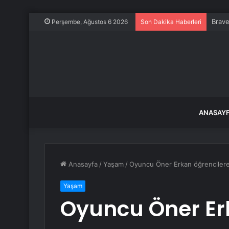
Brave
Perşembe, Ağustos 6 2026
Son Dakika Haberleri
ANASAY
Anasayfa
/
Yaşam
/
Oyuncu Öner Erkan öğrencilere
Yaşam
Oyuncu Öner Er