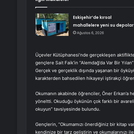
Eskişehir’de kırsal
mahallelere yeni su depolar
Ağustos 6, 2026
Üçevler Kütüphanesi’nde gerçekleşen aktiflikte
gençlere Sait Faik’in “Alemdağ’da Var Bir Yılan”
Gerçek ve gerçeklik dışında yaşanan bir öykü
karakterden bahsedilen hikayeyi iştirakçi öğrenc
Okumanın akabinde öğrenciler, Öner Erkan’a hem
yöneltti. Okuduğu öykünün çok farklı bir avare
okuyun” tavsiyesinde bulundu.
Gençlerin, “Okumamızı önerdiğiniz bir kitap v
kendinize bir tarz geliştirin ve okumalarınızı