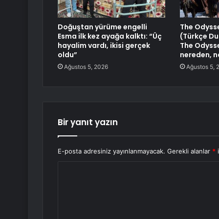
Doğuştan yürüme engelli
The Odyssey
Esma ilk kez ayağa kalktı: “Üç
(Türkçe Dub
hayalim vardı, ikisi gerçek
The Odysse
oldu”
nereden, na
Ağustos 5, 2026
Ağustos 5, 
Bir yanıt yazın
E-posta adresiniz yayınlanmayacak.
Gerekli alanlar
*
i
Y
o
r
u