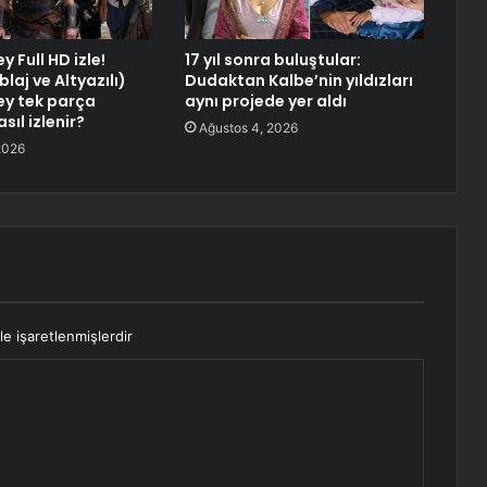
 Full HD izle!
17 yıl sonra buluştular:
laj ve Altyazılı)
Dudaktan Kalbe’nin yıldızları
y tek parça
aynı projede yer aldı
sıl izlenir?
Ağustos 4, 2026
2026
le işaretlenmişlerdir