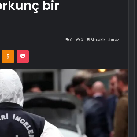
orkunç bir
0
0
Bir dakikadan az
VKontakte
Odnoklassniki
Pocket