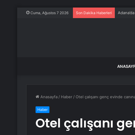
Adana’da 
Cuma, Ağustos 7 2026
Son Dakika Haberleri
ANASAY
Anasayfa
/
Haber
/
Otel çalışanı genç evinde canın
Haber
Otel çalışanı g