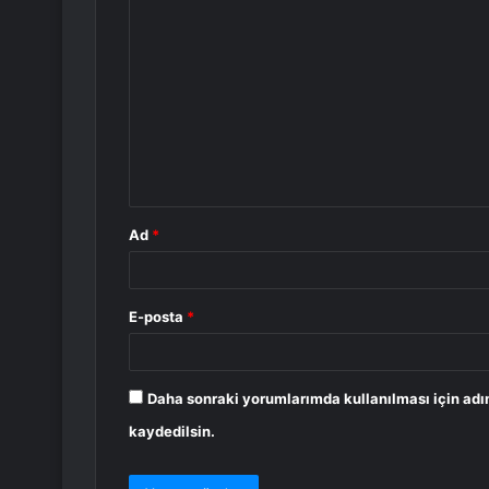
Y
o
r
u
m
*
Ad
*
E-posta
*
Daha sonraki yorumlarımda kullanılması için adı
kaydedilsin.