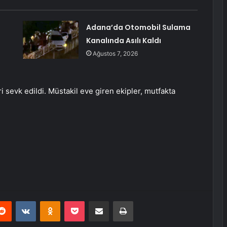
Adana’da Otomobil Sulama
Kanalında Asılı Kaldı
Ağustos 7, 2026
ri sevk edildi. Müstakil eve giren ekipler, mutfakta
erest
Reddit
VKontakte
Odnoklassniki
Pocket
E-Posta ile paylaş
Yazdır