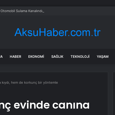
Otomobil Sulama Kanalında Asılı Kaldı
FA
HABER
EKONOMI
SAĞLIK
TEKNOLOJI
YAŞAM
a kıydı, hem de korkunç bir yöntemle
enç evinde canına