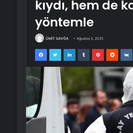
kıydı, hem de k
yöntemle
ÜMİT SAVĞA
Ağustos 5, 2025
Facebook
Twitter
LinkedIn
Tumblr
Pinterest
Reddit