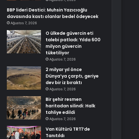
BBP lideri Destici: Muhsin Yazıcıoğlu
davasında kastı olanlar bedel ödeyecek
Ağustos 7, 2026
O ülkede güvercin eti
talebi patladı: Yılda 600
milyon güvercin
tüketiliyor
Ağustos 7, 2026
2 milyar yıl önce
Dünya’ya çarptı, geriye
dev bir iz bıraktı
Ağustos 7, 2026
Bir şehir resmen
haritadan silindi: Halk
tahliye edildi
Ağustos 7, 2026
Van Kültürü TRT1’de
Tanıtıldı