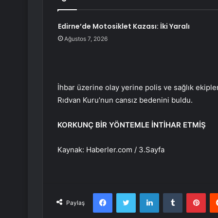
Edirne’de Motosiklet Kazası: İki Yaralı
Ağustos 7, 2026
İhbar üzerine olay yerine polis ve sağlık ekiple
Rıdvan Kuru’nun cansız bedenini buldu.
KORKUNÇ BİR YÖNTEMLE İNTİHAR ETMİŞ
Kaynak: Haberler.com / 3.Sayfa
Facebook
Twitter
LinkedIn
Tumblr
Pint
Paylaş