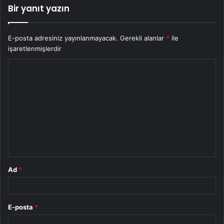
Bir yanıt yazın
E-posta adresiniz yayınlanmayacak.
Gerekli alanlar
*
ile
işaretlenmişlerdir
Y
o
r
u
m
*
Ad
*
E-posta
*