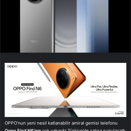
OPPO’nun yeni nesil katlanabilir amiral gemisi telefonu
Oppo Find N6’nın
çok yakında Türkiye’de satışa sunulacağı