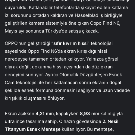
duyuruldu. Katlanabilir telefonlarda şikayet edilen katlama
izi sorununu ortadan kaldıran ve Hasselblad iş birliğiyle
geliştirilen kamera sistemiyle öne çıkan Oppo Find N6,
Mayıs ayı sonunda Türkiye’de satışa çıkacak.
OPPO’nun geliştirdiği “
sıfır kıvrım hissi
” teknolojisi
sayesinde Oppo Find N6’da ekran kırışıklığı hissi
neredeyse tamamen ortadan kalkıyor. Yalnızca görsel
olarak değil, dokunma hissi açısından da düz ekran
deneyimi sunuyor. Ayrıca Otomatik Düzgünleşen Esnek
Cam teknolojisi ile her katlamadan sonra ekranın doğal
şekilde esnek formuna dönmesini sağlıyor ve uzun vadede
kırışıklık oluşmasını önlüyor.
Ekran açıkken
4,21 mm
, kapalıyken
8,93 mm
kalınlığıyla
ultra ince tasarıma sahip. Cihazın gövdesinde
2. Nesil
Titanyum Esnek Menteşe
kullanılıyor. Bu menteşe,