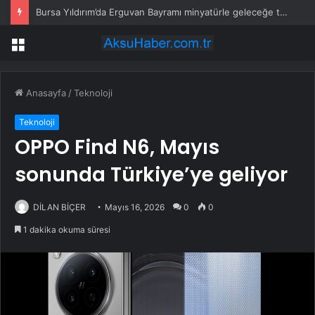
Bursa Yıldırım’da Erguvan Bayramı minyatürle geleceğe taşınacak
Menü
Anasayfa
/
Teknoloji
Teknoloji
OPPO Find N6, Mayıs
sonunda Türkiye’ye geliyor
DİLAN BİÇER
Mayıs 16, 2026
0
0
1 dakika okuma süresi