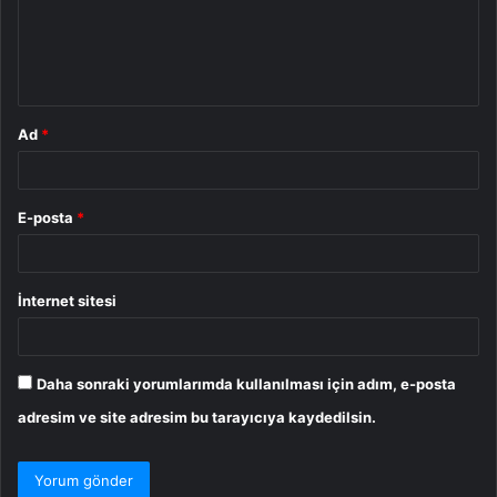
u
m
*
Ad
*
E-posta
*
İnternet sitesi
Daha sonraki yorumlarımda kullanılması için adım, e-posta
adresim ve site adresim bu tarayıcıya kaydedilsin.