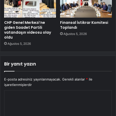
CHP Genel Merkezi’ne
Finansal İstikrar Komitesi
giden Saadet Partili
Toplandı
vatandaşın videosu olay
Ağustos 5, 2026
oldu
Ağustos 5, 2026
Bir yanıt yazın
E-posta adresiniz yayınlanmayacak.
Gerekli alanlar
*
ile
işaretlenmişlerdir
Y
o
r