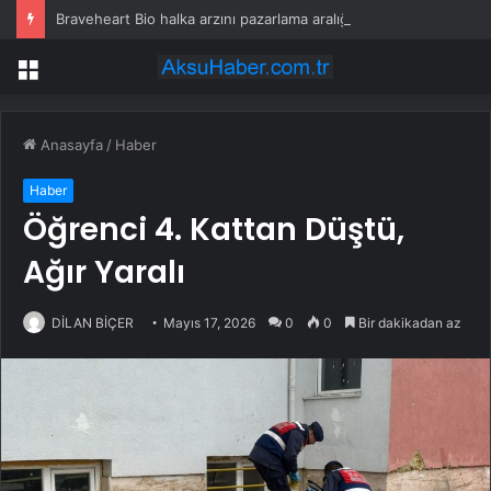
Braveheart Bio halka arzını pazarlama aralığının üstünde fiyatlandırıyor
Menü
Anasayfa
/
Haber
Haber
Öğrenci 4. Kattan Düştü,
Ağır Yaralı
DİLAN BİÇER
Mayıs 17, 2026
0
0
Bir dakikadan az