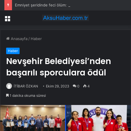
Emniyet şeridinde feci ölüm: Servis şoförüne midibüs çarptı
Menü
Anasayfa
/
Haber
Haber
Nevşehir Belediyesi’nden
başarılı sporculara ödül
İTİBAR ÖZKAN
Ekim 29, 2023
0
4
1 dakika okuma süresi