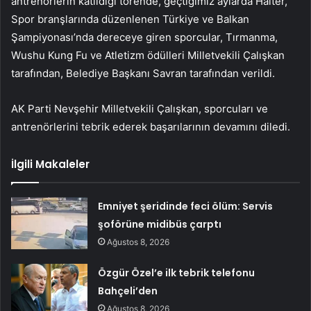
antrenörlerin katıldığı törende, geçtiğimiz aylarda Halter,
Spor branşlarında düzenlenen Türkiye ve Balkan
Şampiyonası’nda dereceye giren sporcular, Tırmanma,
Wushu Kung Fu ve Atletizm ödülleri Milletvekili Çalışkan
tarafından, Belediye Başkanı Savran tarafından verildi.
AK Parti Nevşehir Milletvekili Çalışkan, sporcuları ve
antrenörlerini tebrik ederek başarılarının devamını diledi.
İlgili Makaleler
Emniyet şeridinde feci ölüm: Servis
şoförüne midibüs çarptı
Ağustos 8, 2026
Özgür Özel’e ilk tebrik telefonu
Bahçeli’den
Ağustos 8, 2026