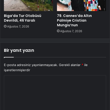
Biga’da Tur Otobüsü
79. Cannes’da Altın
Devrildi, 46 Yaralı
Palmiye Cristian
Mungiu’nun
Ağustos 7, 2026
Ağustos 7, 2026
Bir yanıt yazın
E-posta adresiniz yayınlanmayacak.
Gerekli alanlar
*
ile
işaretlenmişlerdir
Y
o
r
u
m