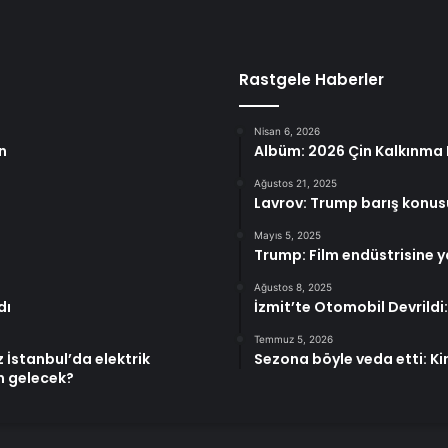
Rastgele Haberler
Nisan 6, 2026
n
Albüm: 2026 Çin Kalkınma F
Ağustos 21, 2025
Lavrov: Trump barış konu
Mayıs 5, 2025
Trump: Film endüstrisine 
Ağustos 8, 2025
dı
İzmit’te Otomobil Devrildi:
Temmuz 5, 2026
 İstanbul’da elektrik
Sezona böyle veda etti: K
an gelecek?