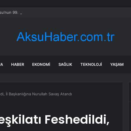
u’nun 99. yılı Ankara’da kutlandı
FA
HABER
EKONOMI
SAĞLIK
TEKNOLOJI
YAŞAM
di, İl Başkanlığına Nurullah Savaş Atandı
şkilatı Feshedildi,