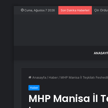
Çin Ordus
Cuma, Ağustos 7 2026
Son Dakika Haberleri
ANASAY
Anasayfa
/
Haber
/
MHP Manisa İl Teşkilatı Feshedil
Haber
MHP Manisa İl Te