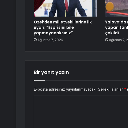
Özel’den milletvekillerine ilk
Yalova’da 
uyarı: “Esprisini bile
yapan tank
yapmayacaksınız”
çekildi
Ağustos 7, 2026
Ağustos 7, 
Bir yanıt yazın
E-posta adresiniz yayınlanmayacak.
Gerekli alanlar
*
i
Y
o
r
u