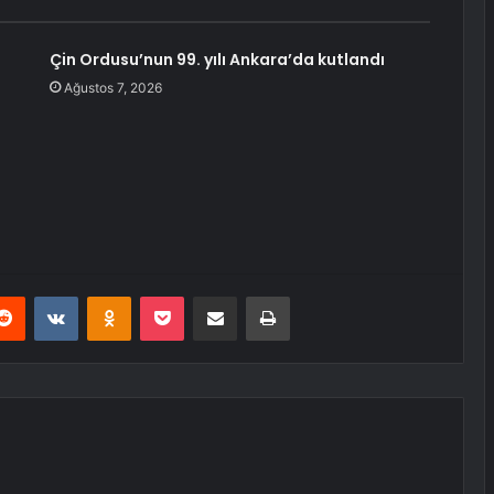
Çin Ordusu’nun 99. yılı Ankara’da kutlandı
Ağustos 7, 2026
erest
Reddit
VKontakte
Odnoklassniki
Pocket
E-Posta ile paylaş
Yazdır