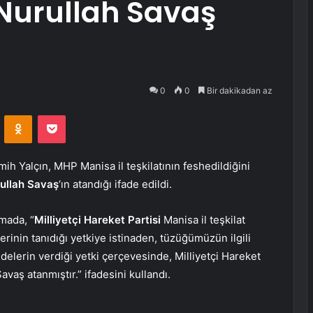
 Nurullah Savaş
0
0
Bir dakikadan az
VKontakte
Odnoklassniki
Pocket
 Yalçın, MHP Manisa il teşkilatının feshedildiğini
ullah Savaş
‘ın atandığı ifade edildi.
mada, “
Milliyetçi Hareket Partisi
Manisa il teşkilat
rinin tanıdığı yetkiye istinaden, tüzüğümüzün ilgili
delerin verdiği yetki çerçevesinde, Milliyetçi Hareket
avaş atanmıştır.” ifadesini kullandı.