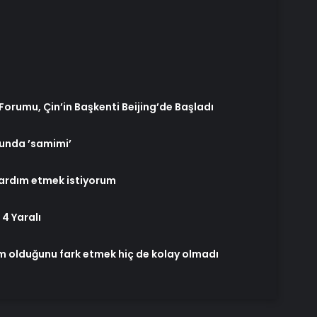
orumu, Çin’in Başkenti Beijing’de Başladı
sunda ’samimi’
yardım etmek istiyorum
 4 Yaralı
im olduğunu fark etmek hiç de kolay olmadı