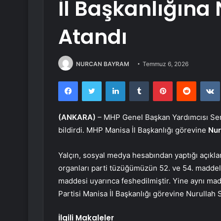
İl Başkanlığına
Atandı
NURCAN BAYRAM
Temmuz 6, 2026
Facebook
Twitter
LinkedIn
Tumblr
Pinterest
Reddit
(ANKARA)
– MHP Genel Başkan Yardımcısı Semih
bildirdi. MHP Manisa İl Başkanlığı görevine
Nur
Yalçın, sosyal medya hesabından yaptığı açıkla
organları parti tüzüğümüzün 52. ve 54. maddele
maddesi uyarınca feshedilmiştir. Yine aynı mad
Partisi Manisa İl Başkanlığı görevine Nurullah S
İlgili Makaleler