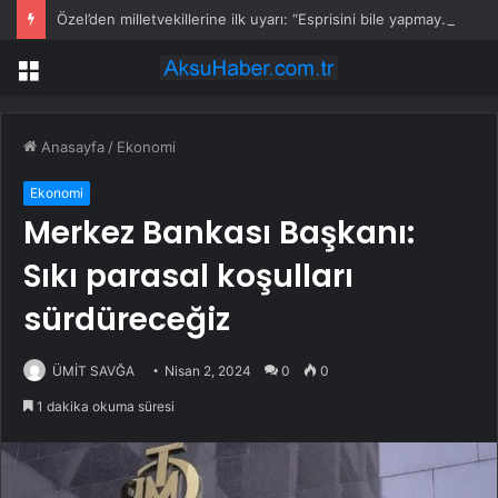
Özel’den milletvekillerine ilk uyarı: “Esprisini bile yapmayacaksınız”
Menü
Anasayfa
/
Ekonomi
Ekonomi
Merkez Bankası Başkanı:
Sıkı parasal koşulları
sürdüreceğiz
ÜMİT SAVĞA
Nisan 2, 2024
0
0
1 dakika okuma süresi