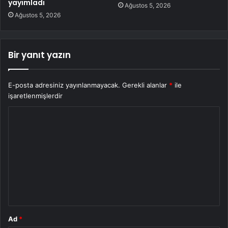
yayımladı
Ağustos 5, 2026
Ağustos 5, 2026
Bir yanıt yazın
E-posta adresiniz yayınlanmayacak.
Gerekli alanlar
*
ile
işaretlenmişlerdir
Y
o
r
u
m
*
Ad
*