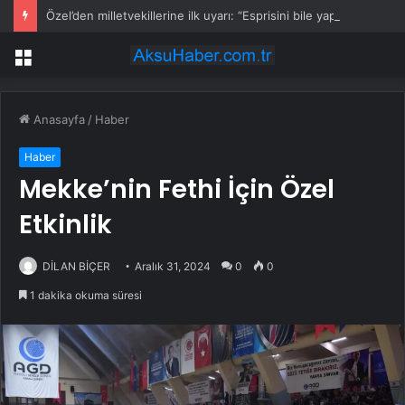
Özel’den milletvekillerine ilk uyarı: “Esprisini bile yapmayacaksınız”
Menü
Anasayfa
/
Haber
Haber
Mekke’nin Fethi İçin Özel
Etkinlik
DİLAN BİÇER
Aralık 31, 2024
0
0
1 dakika okuma süresi