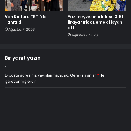
Van Kültürü TRT1’de
Yaz meyvesinin kilosu 300
Tanıtıldı
liraya fırladı, emekli isyan
etti
Ağustos 7, 2026
Ağustos 7, 2026
Bir yanıt yazın
E-posta adresiniz yayınlanmayacak.
Gerekli alanlar
*
ile
işaretlenmişlerdir
Y
o
r
u
m