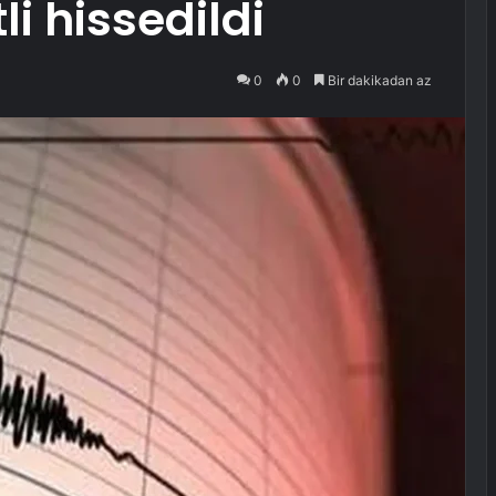
i hissedildi
0
0
Bir dakikadan az