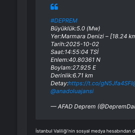
#DEPREM
Büyüklük:5.0 (Mw)
Yer:Marmara Denizi – [18.24 k
Tarih:2025-10-02
Saat:14:55:04 TSİ
Enlem:40.80361 N
Boylam:27.925 E
Derinlik:6.71 km
Detay:
https://t.co/gN5Jfa4SFI
@anadoluajansi
— AFAD Deprem (@DepremDai
İstanbul Valiliği’nin sosyal medya hesabından d