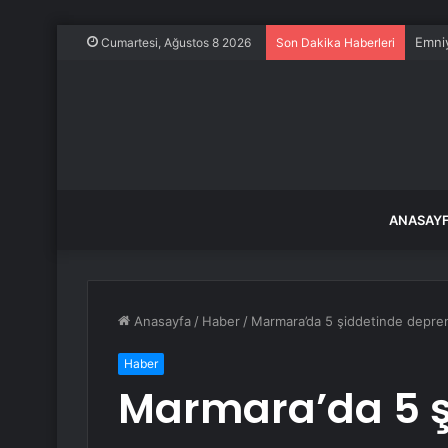
Emniy
Cumartesi, Ağustos 8 2026
Son Dakika Haberleri
ANASAY
Anasayfa
/
Haber
/
Marmara’da 5 şiddetinde deprem!
Haber
Marmara’da 5 ş