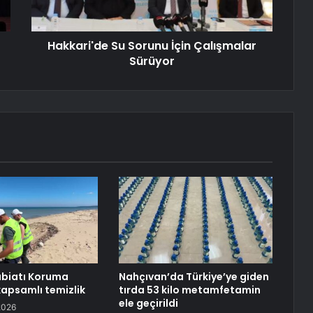
Hakkari'de Su Sorunu İçin Çalışmalar
Sürüyor
abiatı Koruma
Nahçıvan’da Türkiye’ye giden
kapsamlı temizlik
tırda 53 kilo metamfetamin
ele geçirildi
2026