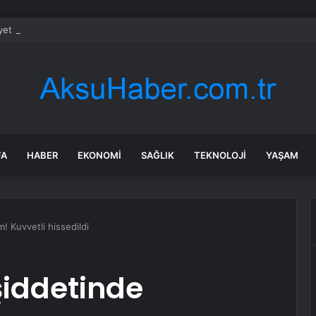
et şeridinde feci ölüm: Servis şoförüne midibüs çarptı
FA
HABER
EKONOMI
SAĞLIK
TEKNOLOJI
YAŞAM
 Kuvvetli hissedildi
iddetinde