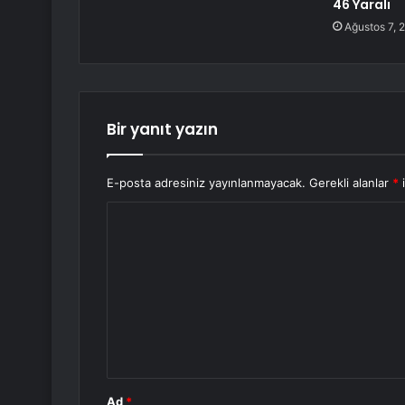
46 Yaralı
Ağustos 7, 
Bir yanıt yazın
E-posta adresiniz yayınlanmayacak.
Gerekli alanlar
*
i
Y
o
r
u
m
*
Ad
*