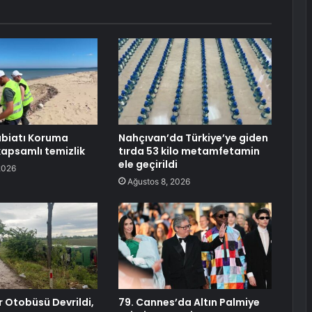
abiatı Koruma
Nahçıvan’da Türkiye’ye giden
kapsamlı temizlik
tırda 53 kilo metamfetamin
ele geçirildi
2026
Ağustos 8, 2026
r Otobüsü Devrildi,
79. Cannes’da Altın Palmiye