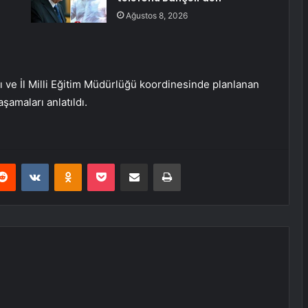
Ağustos 8, 2026
 ve İl Milli Eğitim Müdürlüğü koordinesinde planlanan
şamaları anlatıldı.
erest
Reddit
VKontakte
Odnoklassniki
Pocket
E-Posta ile paylaş
Yazdır