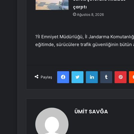
çarptı
Ağustos 8, 2026
?İl Emniyet Müdürlüğü, İl Jandarma Komutanlığı
eğitimde, sürücülere trafik güvenliğinin bütün a
Facebook
Twitter
LinkedIn
Tumblr
Pint
Paylaş
ÜMİT SAVĞA