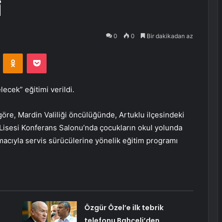
i
0
0
Bir dakikadan az
VKontakte
Odnoklassniki
Pocket
ecek” eğitimi verildi.
re, Mardin Valiliği öncülüğünde, Artuklu ilçesindeki
Lisesi Konferans Salonu’nda çocukların okul yolunda
macıyla servis sürücülerine yönelik eğitim programı
:
Özgür Özel’e ilk tebrik
telefonu Bahçeli’den