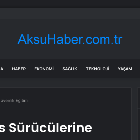
et şeridinde feci ölüm: Servis şoförüne midibüs çarptı
FA
HABER
EKONOMI
SAĞLIK
TEKNOLOJI
YAŞAM
üvenlik Eğitimi
s Sürücülerine