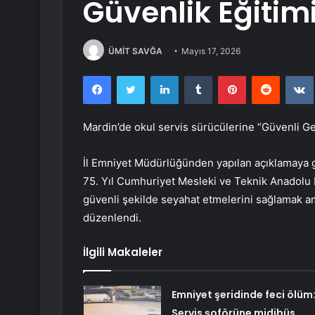
Güvenlik Eğitim
ÜMİT SAVĞA
Mayıs 17, 2026
Facebook
Twitter
LinkedIn
Tumblr
Pinterest
Reddit
Mardin’de okul servis sürücülerine “Güvenli Gel
İl Emniyet Müdürlüğünden yapılan açıklamaya gö
75. Yıl Cumhuriyet Mesleki ve Teknik Anadolu 
güvenli şekilde seyahat etmelerini sağlamak a
düzenlendi.
İlgili Makaleler
Emniyet şeridinde feci ölüm
Servis şoförüne midibüs