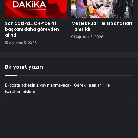
Son dakika… CHP’de 4 il
Meslek Fuarı ile El Sanatları
başkanı daha görevden
Tanıtıldı
alındı
Ağustos 5, 2026
Ağustos 5, 2026
Bir yanıt yazın
E-posta adresiniz yayınlanmayacak.
Gerekli alanlar
*
ile
işaretlenmişlerdir
Y
o
r
u