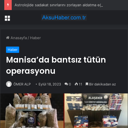
Astrolojide sadakat sınırlarını zorlayan aldatma eğilimli 4 kadın burcu
Menü
Anasayfa
/
Haber
Haber
Manisa’da bantsız tütün
operasyonu
ÖMER ALP
Eylül 18, 2023
0
11
Bir dakikadan az