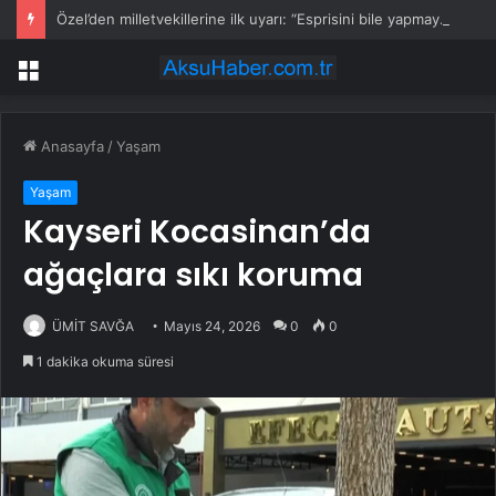
Özel’den milletvekillerine ilk uyarı: “Esprisini bile yapmayacaksınız”
Menü
Anasayfa
/
Yaşam
Yaşam
Kayseri Kocasinan’da
ağaçlara sıkı koruma
ÜMİT SAVĞA
Mayıs 24, 2026
0
0
1 dakika okuma süresi