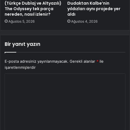
(Türkçe Dublaj ve Altyazılı)
Dudaktan Kalbe’nin
The Odyssey tek parça
yıldızları aynı projede yer
nereden, nasıl izlenir?
aldı
Ağustos 5, 2026
Ağustos 4, 2026
Bir yanıt yazın
E-posta adresiniz yayınlanmayacak.
Gerekli alanlar
*
ile
işaretlenmişlerdir
Y
o
r
u
m
*