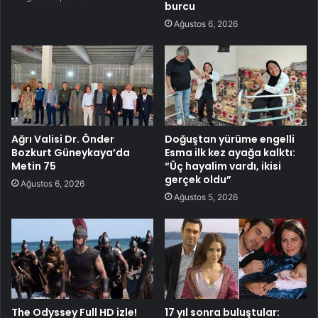
burcu
Ağustos 6, 2026
Ağrı Valisi Dr. Önder
Doğuştan yürüme engelli
Bozkurt Güneykaya’da
Esma ilk kez ayağa kalktı:
Metin 75
“Üç hayalim vardı, ikisi
gerçek oldu”
Ağustos 6, 2026
Ağustos 5, 2026
The Odyssey Full HD izle!
17 yıl sonra buluştular: