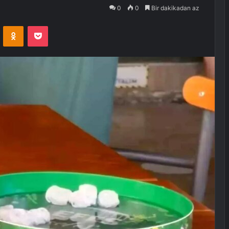
0
0
Bir dakikadan az
VKontakte
Odnoklassniki
Pocket