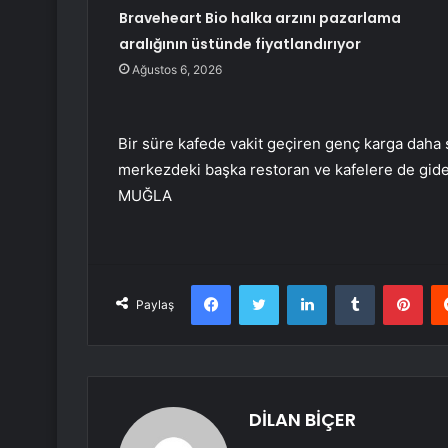
Braveheart Bio halka arzını pazarlama
aralığının üstünde fiyatlandırıyor
Ağustos 6, 2026
Bir süre kafede vakit geçiren genç karga daha 
merkezdeki başka restoran ve kafelere de gider
MUĞLA
Facebook
Twitter
LinkedIn
Tumblr
Pint
Paylaş
DİLAN BİÇER