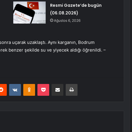
Resmi Gazete’de bugün
(06.08.2026)
Ağustos 6, 2026
sonra uçarak uzaklaştı. Aynı karganın, Bodrum
ek benzer şekilde su ve yiyecek aldığı öğrenildi. –
erest
Reddit
VKontakte
Odnoklassniki
Pocket
E-Posta ile paylaş
Yazdır