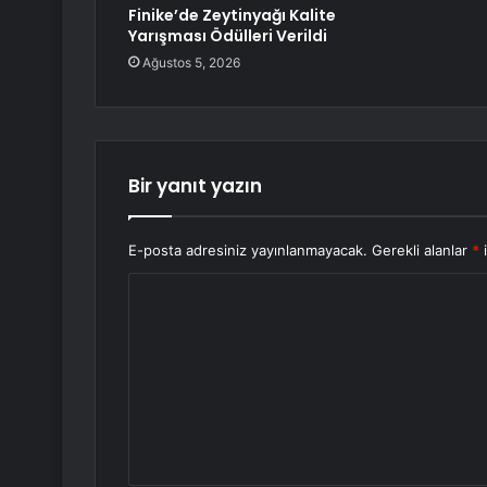
Finike’de Zeytinyağı Kalite
Yarışması Ödülleri Verildi
Ağustos 5, 2026
Bir yanıt yazın
E-posta adresiniz yayınlanmayacak.
Gerekli alanlar
*
i
Y
o
r
u
m
*