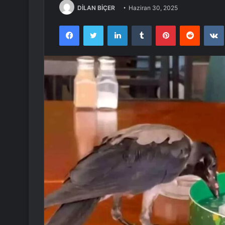
DİLAN BİÇER
Haziran 30, 2025
Facebook
Twitter
LinkedIn
Tumblr
Pinterest
Reddit