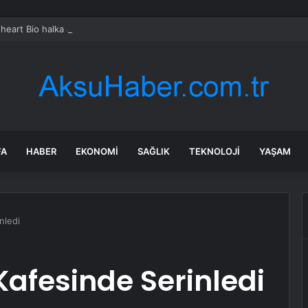
heart Bio halka arzını pazarlama aralığının üstünde fiyatlandırıyor
FA
HABER
EKONOMI
SAĞLIK
TEKNOLOJI
YAŞAM
nledi
afesinde Serinledi