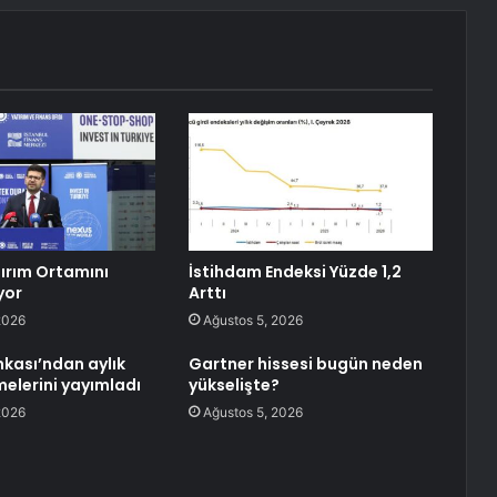
tırım Ortamını
İstihdam Endeksi Yüzde 1,2
yor
Arttı
2026
Ağustos 5, 2026
kası’ndan aylık
Gartner hissesi bugün neden
melerini yayımladı
yükselişte?
2026
Ağustos 5, 2026