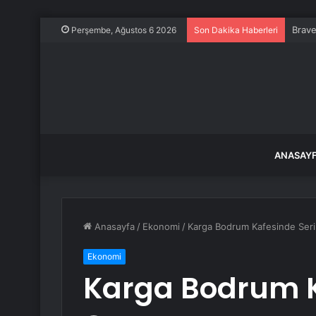
Brave
Perşembe, Ağustos 6 2026
Son Dakika Haberleri
ANASAY
Anasayfa
/
Ekonomi
/
Karga Bodrum Kafesinde Seri
Ekonomi
Karga Bodrum K