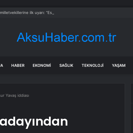
milletvekillerine ilk uyarı: “Esprisini bile yapmayacaksınız”
FA
HABER
EKONOMI
SAĞLIK
TEKNOLOJI
YAŞAM
ur Yavaş iddiası
a adayından