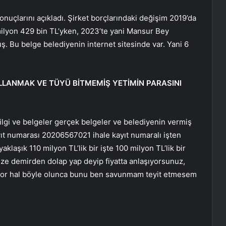
onuçlarını açıkladı. Şirket borçlarındaki değişim 2019’da
 milyon 429 bin TL’yken, 2023’te yani Mansur Bey
. Bu belge belediyenin internet sitesinde var. Yani 6
LLANMAK VE TÜYÜ BİTMEMİŞ YETİMİN PARASINI
gi ve belgeler gerçek belgeler ve belediyenin vermiş
yıt numarası 20206567021 ihale kayıt numaralı işten
aklaşık 110 milyon TL’lik bir işte 100 milyon TL’lik bir
inize demirden dolap yap deyip fiyatta anlaşıyorsunuz,
yor hal böyle olunca bunu ben savunmam teyit etmesem