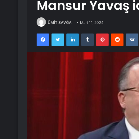
Mansur Yavaş i
ÜMİT SAVĞA
Mart 11, 2024
Facebook
Twitter
LinkedIn
Tumblr
Pinterest
Reddit