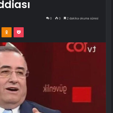
ddiası
0
0
2 dakika okuma süresi
VKontakte
Odnoklassniki
Pocket