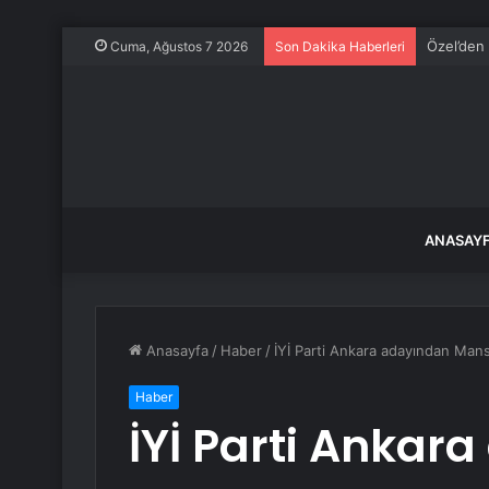
Özel’den 
Cuma, Ağustos 7 2026
Son Dakika Haberleri
ANASAY
Anasayfa
/
Haber
/
İYİ Parti Ankara adayından Mans
Haber
İYİ Parti Ankar