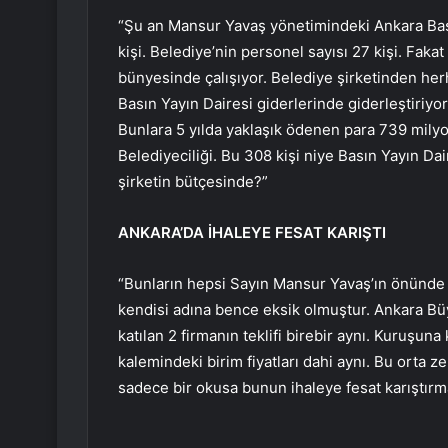
“Şu an Mansur Yavaş yönetimindeki Ankara Bası
kişi. Belediye’nin personel sayısı 27 kişi. Faka
bünyesinde çalışıyor. Belediye şirketinden he
Basın Yayın Dairesi giderlerinde giderleştiriyor
Bunlara 5 yılda yaklaşık ödenen para 739 mily
Belediyeciliği. Bu 308 kişi niye Basın Yayın Da
şirketin bütçesinde?”
ANKARA’DA İHALEYE FESAT KARIŞTI
“Bunların hepsi Sayın Mansur Yavaş’ın önünde v
kendisi adına bence eksik olmuştur. Ankara Büy
katılan 2 firmanın teklifi birebir aynı. Kuruşuna
kalemindeki birim fiyatları dahi aynı. Bu orta ze
sadece bir okusa bunun ihaleye fesat karıştırma