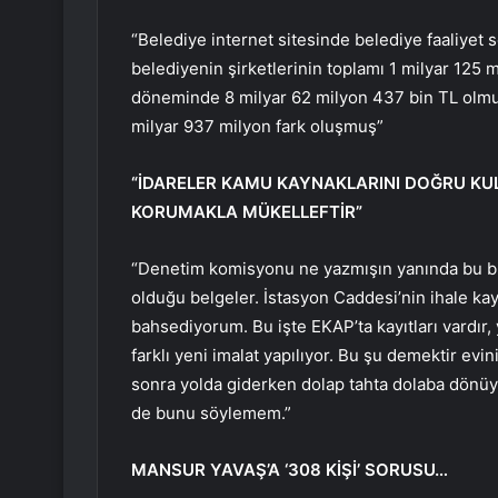
“Belediye internet sitesinde belediye faaliyet s
belediyenin şirketlerinin toplamı 1 milyar 125
döneminde 8 milyar 62 milyon 437 bin TL olmuş
milyar 937 milyon fark oluşmuş”
“İDARELER KAMU KAYNAKLARINI DOĞRU KU
KORUMAKLA MÜKELLEFTİR”
“Denetim komisyonu ne yazmışın yanında bu bil
olduğu belgeler. İstasyon Caddesi’nin ihale ka
bahsediyorum. Bu işte EKAP’ta kayıtları vardır, y
farklı yeni imalat yapılıyor. Bu şu demektir ev
sonra yolda giderken dolap tahta dolaba dönü
de bunu söylemem.”
MANSUR YAVAŞ’A ‘308 KİŞİ’ SORUSU…