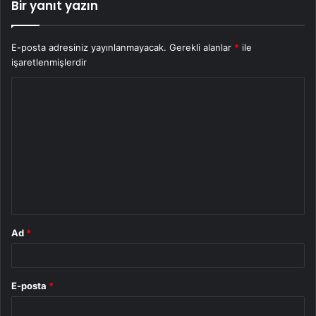
Bir yanıt yazın
E-posta adresiniz yayınlanmayacak.
Gerekli alanlar
*
ile
işaretlenmişlerdir
Y
o
r
u
m
*
Ad
*
E-posta
*