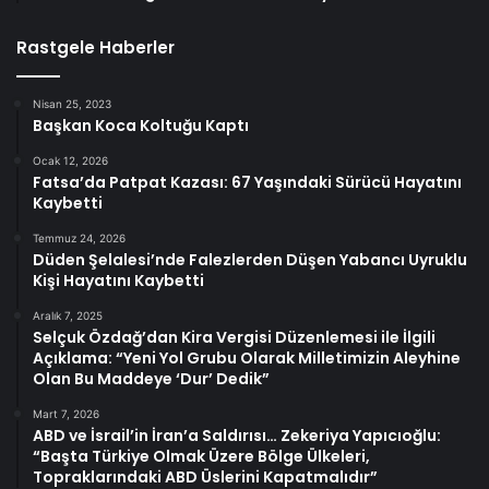
Rastgele Haberler
Nisan 25, 2023
Başkan Koca Koltuğu Kaptı
Ocak 12, 2026
Fatsa’da Patpat Kazası: 67 Yaşındaki Sürücü Hayatını
Kaybetti
Temmuz 24, 2026
Düden Şelalesi’nde Falezlerden Düşen Yabancı Uyruklu
Kişi Hayatını Kaybetti
Aralık 7, 2025
Selçuk Özdağ’dan Kira Vergisi Düzenlemesi ile İlgili
Açıklama: “Yeni Yol Grubu Olarak Milletimizin Aleyhine
Olan Bu Maddeye ‘Dur’ Dedik”
Mart 7, 2026
ABD ve İsrail’in İran’a Saldırısı… Zekeriya Yapıcıoğlu:
“Başta Türkiye Olmak Üzere Bölge Ülkeleri,
Topraklarındaki ABD Üslerini Kapatmalıdır”