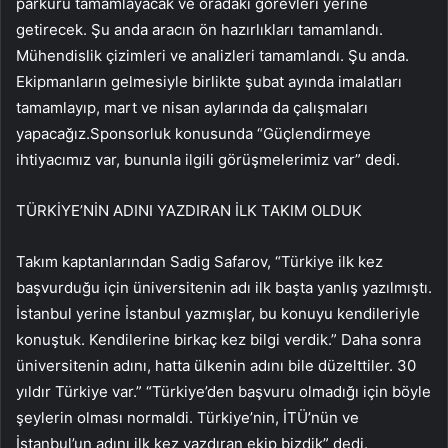
parkuru tamamlayacak ve oradaki görevleri yerine
getirecek. Şu anda aracın ön hazırlıkları tamamlandı.
Mühendislik çizimleri ve analizleri tamamlandı. Şu anda.
Ekipmanların gelmesiyle birlikte şubat ayında imalatları
tamamlayıp, mart ve nisan aylarında da çalışmaları
yapacağız.Sponsorluk konusunda “Güçlendirmeye
ihtiyacımız var, bununla ilgili görüşmelerimiz var” dedi.
TÜRKİYE’NİN ADINI YAZDIRAN İLK TAKIM OLDUK
Takım kaptanlarından Sadig Safarov, “Türkiye ilk kez
başvurduğu için üniversitenin adı ilk başta yanlış yazılmıştı.
İstanbul yerine İstanbul yazmışlar, bu konuyu kendileriyle
konuştuk. Kendilerine birkaç kez bilgi verdik.” Daha sonra
üniversitenin adını, hatta ülkenin adını bile düzelttiler. 30
yıldır Türkiye var.” “Türkiye’den başvuru olmadığı için böyle
şeylerin olması normaldi. Türkiye’nin, İTÜ’nün ve
İstanbul’un adını ilk kez yazdıran ekip bizdik” dedi.