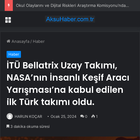
Okul Olaylarını ve Dijital Riskleri Araştırma Komisyonu’nda öğrenciler konuştu: Bir arkadaşımız zorbalığa, şantaja ve siber zorbalığa uğradığında ne yapacağını bilemiyor
Menü
Anasayfa
/
Haber
Haber
İTÜ Bellatrix Uzay Takımı,
NASA’nın İnsanlı Keşif Aracı
Yarışması’na kabul edilen
ilk Türk takımı oldu.
HARUN KOÇAR
Ocak 25, 2024
0
1
3 dakika okuma süresi