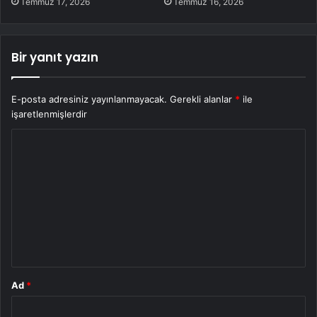
Temmuz 17, 2026
Temmuz 16, 2026
Bir yanıt yazın
E-posta adresiniz yayınlanmayacak.
Gerekli alanlar
*
ile
işaretlenmişlerdir
Y
o
r
u
m
*
Ad
*