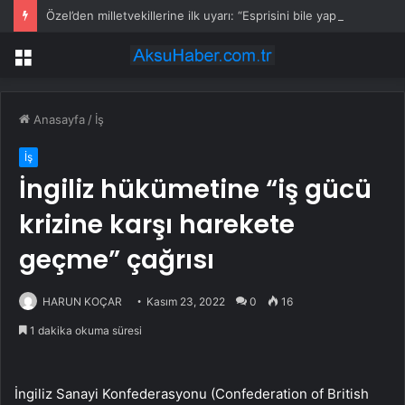
Özel’den milletvekillerine ilk uyarı: “Esprisini bile yapmayacaksınız”
Menü
Anasayfa
/
İş
İş
İngiliz hükümetine “iş gücü
krizine karşı harekete
geçme” çağrısı
HARUN KOÇAR
Kasım 23, 2022
0
16
1 dakika okuma süresi
İngiliz Sanayi Konfederasyonu (Confederation of British