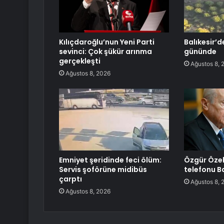
Kılıçdaroğlu’nun Yeni Parti
Balıkesir’d
sevinci: Çok şükür arınma
gününde
gerçekleşti
Ağustos 8, 
Ağustos 8, 2026
Emniyet şeridinde feci ölüm:
Özgür Özel’
Servis şoförüne midibüs
telefonu B
çarptı
Ağustos 8, 
Ağustos 8, 2026