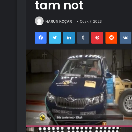
tam not
HARUN KOÇAR
Ocak 7, 2023
Facebook
Twitter
LinkedIn
Tumblr
Pinterest
Reddit