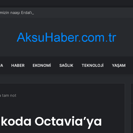
mizin naaşı Erdal’ın siperi oldu
FA
HABER
EKONOMI
SAĞLIK
TEKNOLOJI
YAŞAM
a tam not
Skoda Octavia’ya