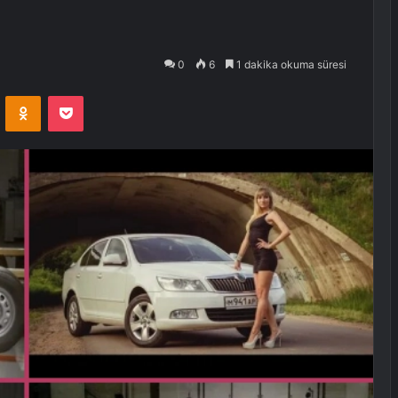
0
6
1 dakika okuma süresi
VKontakte
Odnoklassniki
Pocket