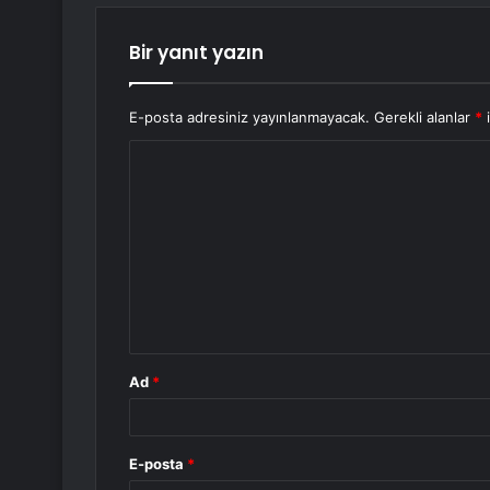
Bir yanıt yazın
E-posta adresiniz yayınlanmayacak.
Gerekli alanlar
*
i
Y
o
r
u
m
*
Ad
*
E-posta
*