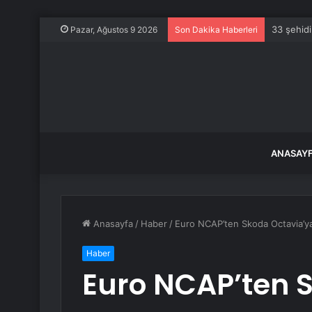
33 şehidi
Pazar, Ağustos 9 2026
Son Dakika Haberleri
ANASAY
Anasayfa
/
Haber
/
Euro NCAP’ten Skoda Octavia’y
Haber
Euro NCAP’ten 