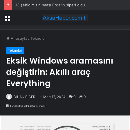
33 şehidimizin naaşı Erdal’ın siperi oldu
Menü
Anasayfa
/
Teknoloji
Teknoloji
Eksik Windows aramasını
değiştirin: Akıllı araç
Everything
DİLAN BİÇER
Mart 17, 2024
0
0
1 dakika okuma süresi