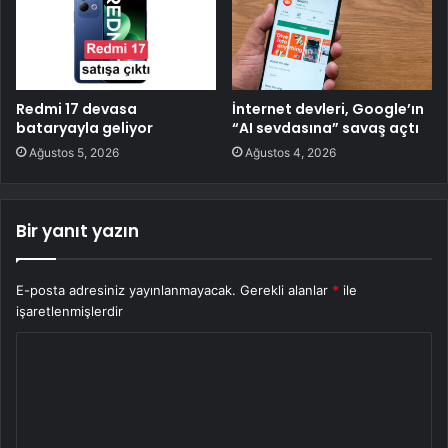
Redmi 17 devasa
İnternet devleri, Google’ın
bataryayla geliyor
“AI sevdasına” savaş açtı
Ağustos 5, 2026
Ağustos 4, 2026
Bir yanıt yazın
E-posta adresiniz yayınlanmayacak.
Gerekli alanlar
*
ile
işaretlenmişlerdir
Y
o
r
u