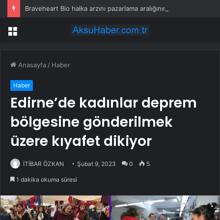
Braveheart Bio halka arzını pazarlama aralığının üstünde fiyatlandırıyor
Menü
Anasayfa
/
Haber
Haber
Edirne’de kadınlar deprem
bölgesine gönderilmek
üzere kıyafet dikiyor
İTİBAR ÖZKAN
Şubat 9, 2023
0
5
1 dakika okuma süresi