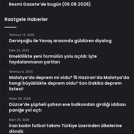
Resmi Gazete’de bugün (06.08.2026)
Rastgele Haberler
Temmuz 13, 2026
Dervişoğlu ile Yavaş arasında güldüren diyalog
Ekim 20, 2025
Emeklilikte yeni formülün yolu açıldı: İşte
faydalanmanın şartları
Temmuz 4, 2023
Malatya’da deprem mi oldu? 15 Haziran’da Malatya’da
hangi büyüklükte deprem oldu? Son Dakika deprem
listesi!
Nisan 28, 2026
Düzce’de şüpheli şahsın eve balkondan girdiği iddiası
paniğe yol açtı
Mart 29, 2026
İran kadın futbol takımı Türkiye üzerinden ülkelerine
döndü