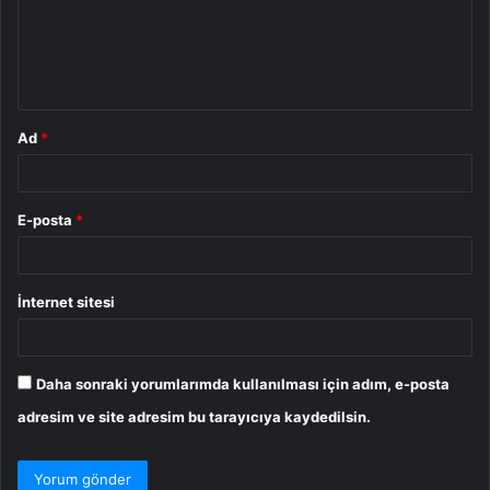
u
m
*
Ad
*
E-posta
*
İnternet sitesi
Daha sonraki yorumlarımda kullanılması için adım, e-posta
adresim ve site adresim bu tarayıcıya kaydedilsin.