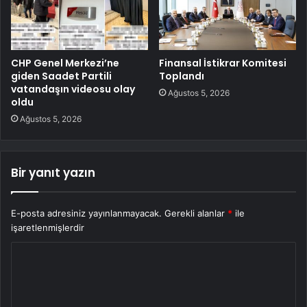
CHP Genel Merkezi’ne
Finansal İstikrar Komitesi
giden Saadet Partili
Toplandı
vatandaşın videosu olay
Ağustos 5, 2026
oldu
Ağustos 5, 2026
Bir yanıt yazın
E-posta adresiniz yayınlanmayacak.
Gerekli alanlar
*
ile
işaretlenmişlerdir
Y
o
r