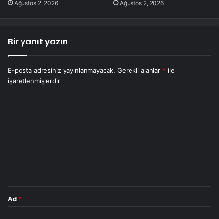
Ağustos 2, 2026
Ağustos 2, 2026
Bir yanıt yazın
E-posta adresiniz yayınlanmayacak.
Gerekli alanlar
*
ile
işaretlenmişlerdir
Y
o
r
u
m
*
Ad
*