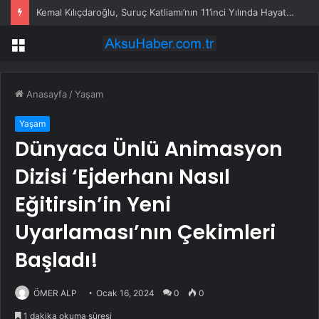
Kemal Kılıçdaroğlu, Suruç Katliamı’nın 11’inci Yılında Hayatını Kaybedenleri Andı
Menü
Anasayfa
/
Yaşam
Yaşam
Dünyaca Ünlü Animasyon
Dizisi ‘Ejderhanı Nasıl
Eğitirsin’in Yeni
Uyarlaması’nın Çekimleri
Başladı!
ÖMER ALP
Ocak 16, 2024
0
0
1 dakika okuma süresi