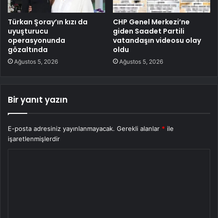
Türkan Şoray’ın kızı da
CHP Genel Merkezi’ne
uyuşturucu
giden Saadet Partili
operasyonunda
vatandaşın videosu olay
gözaltında
oldu
Ağustos 5, 2026
Ağustos 5, 2026
Bir yanıt yazın
E-posta adresiniz yayınlanmayacak.
Gerekli alanlar
*
ile
işaretlenmişlerdir
Y
o
r
u
m