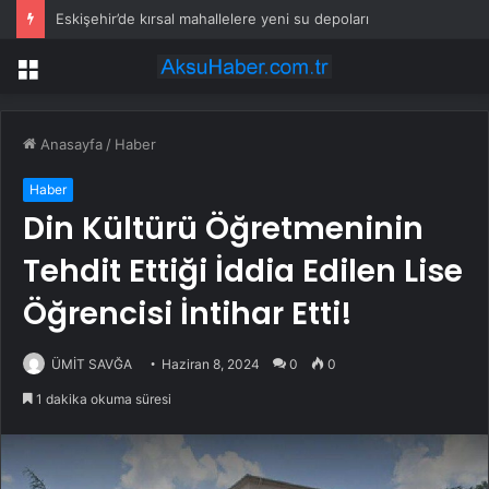
Eskişehir’de kırsal mahallelere yeni su depoları
Menü
Anasayfa
/
Haber
Haber
Din Kültürü Öğretmeninin
Tehdit Ettiği İddia Edilen Lise
Öğrencisi İntihar Etti!
ÜMİT SAVĞA
Haziran 8, 2024
0
0
1 dakika okuma süresi