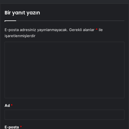
Bir yanıt yazın
E-posta adresiniz yayınlanmayacak.
Gerekli alanlar
*
ile
işaretlenmişlerdir
Y
o
r
u
m
*
Ad
*
E-posta
*