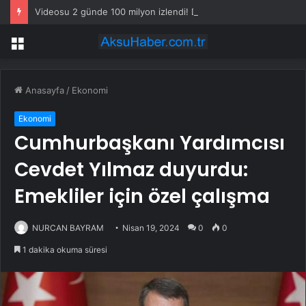
Videosu 2 günde 100 milyon izlendi! Dünyanın gündemine oturan o kadın konuştu
Menü
Anasayfa
/
Ekonomi
Ekonomi
Cumhurbaşkanı Yardımcısı
Cevdet Yılmaz duyurdu:
Emekliler için özel çalışma
NURCAN BAYRAM
Nisan 19, 2024
0
0
1 dakika okuma süresi