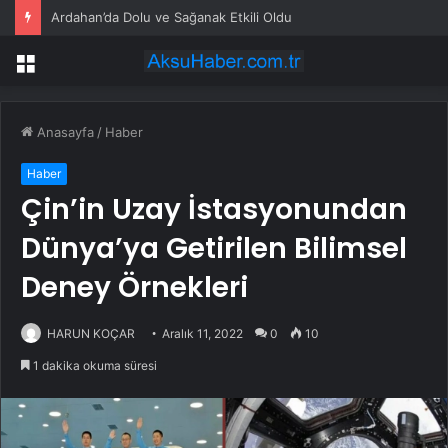
Ardahan’da Dolu ve Sağanak Etkili Oldu
Menü
Anasayfa
/
Haber
Haber
Çin’in Uzay İstasyonundan
Dünya’ya Getirilen Bilimsel
Deney Örnekleri
HARUN KOÇAR
Aralık 11, 2022
0
10
1 dakika okuma süresi