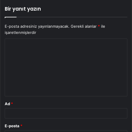
Bir yanıt yazın
E-posta adresiniz yayınlanmayacak.
Gerekli alanlar
*
ile
işaretlenmişlerdir
Y
o
r
u
m
*
Ad
*
E-posta
*