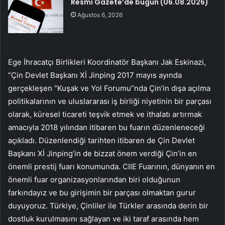
Resmi Gazete’de bugün (06.08.2026)
Ağustos 6, 2026
Ege İhracatçı Birlikleri Koordinatör Başkanı Jak Eskinazi,
“Çin Devlet Başkanı Xİ Jinping 2017 mayıs ayında
gerçekleşen “Kuşak ve Yol Forumu”nda Çin’in dışa açılma
politikalarının ve uluslararası iş birliği niyetinin bir parçası
olarak, küresel ticareti teşvik etmek ve ithalatı artırmak
amacıyla 2018 yılından itibaren bu fuarın düzenleneceği
açıkladı. Düzenlendiği tarihten itibaren de Çin Devlet
Başkanı Xİ Jinping’in de bizzat önem verdiği Çin’in en
önemli prestij fuarı konumunda. CIIE Fuarının, dünyanın en
önemli fuar organizasyonlarından biri olduğunun
farkındayız ve bu girişimin bir parçası olmaktan gurur
duyuyoruz. Türkiye, Çinliler ile Türkler arasında derin bir
dostluk kurulmasını sağlayan ve iki taraf arasında hem