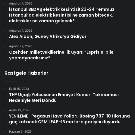
Ağustos 7, 2026
İstanbul BEDAŞ elektrik kesintisi! 23-24 Temmuz
İstanbul’da elektrik kesintisi ne zaman bitecek,
elektrikler ne zaman gelecek?
Ağustos 7, 2026
Alex Albon, Güney Afrika’ya Gidiyor
Ağustos 7, 2026
Özel’den milletvekillerine ilk uyarı: “Esprisini bile
yapmayacaksınız”
Rastgele Haberler
Eylül 15, 2023
THY Uçağı Yolcusunun Emniyet Kemeri Takmaması
Nedeniyle Geri Döndü
Aralık 19, 2025
YENİLEME- Pegasus Hava Yolları, Boeing 737-10 filosuna
güç katacak CFM LEAP-1B motor siparişini duyurdu
Haziran 3, 2025