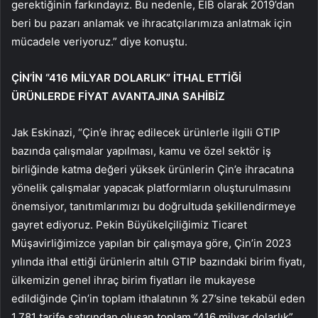
gerektiğinin farkındayız. Bu nedenle, EİB olarak 2019’dan
beri bu pazarı anlamak ve ihracatçılarımıza anlatmak için
mücadele veriyoruz.” diye konuştu.
ÇİN’İN “416 MİLYAR DOLARLIK” İTHAL ETTİĞİ
ÜRÜNLERDE FİYAT AVANTAJINA SAHİBİZ
Jak Eskinazi, “Çin’e ihraç edilecek ürünlerle ilgili GTIP
bazında çalışmalar yapılması, kamu ve özel sektör iş
birliğinde katma değeri yüksek ürünlerin Çin’e ihracatına
yönelik çalışmalar yapacak platformların oluşturulmasını
önemsiyor, tanıtımlarımızı bu doğrultuda şekillendirmeye
gayret ediyoruz. Pekin Büyükelçiliğimiz Ticaret
Müşavirliğimizce yapılan bir çalışmaya göre, Çin’in 2023
yılında ithal ettiği ürünlerin altılı GTIP bazındaki birim fiyatı,
ülkemizin genel ihraç birim fiyatları ile mukayese
edildiğinde Çin’in toplam ithalatının % 27’sine tekabül eden
1.781 tarife satırından oluşan toplam “416 milyar dolarlık”