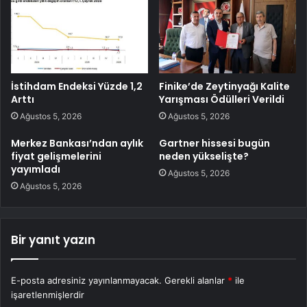
İstihdam Endeksi Yüzde 1,2
Finike’de Zeytinyağı Kalite
Arttı
Yarışması Ödülleri Verildi
Ağustos 5, 2026
Ağustos 5, 2026
Merkez Bankası’ndan aylık
Gartner hissesi bugün
fiyat gelişmelerini
neden yükselişte?
yayımladı
Ağustos 5, 2026
Ağustos 5, 2026
Bir yanıt yazın
E-posta adresiniz yayınlanmayacak.
Gerekli alanlar
*
ile
işaretlenmişlerdir