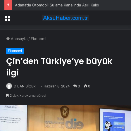
Adana’da Otomobil Sulama Kanalında Asılı Kaldı
Menü
Anasayfa
/
Ekonomi
Ekonomi
Çin’den Türkiye’ye büyük
ilgi
DİLAN BİÇER
Haziran 8, 2024
0
0
2 dakika okuma süresi