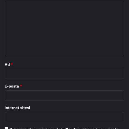
Y
o
r
u
m
*
Ad
*
E-posta
*
İnternet sitesi