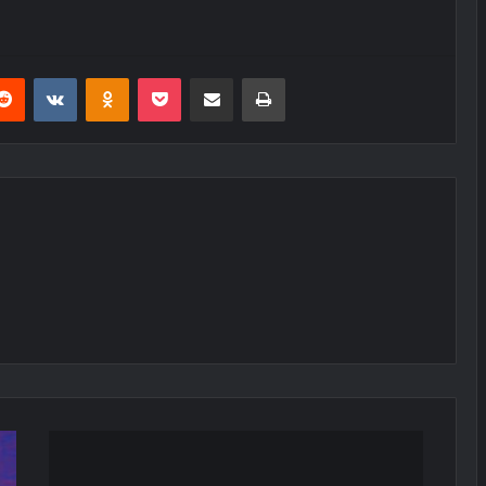
erest
Reddit
VKontakte
Odnoklassniki
Pocket
E-Posta ile paylaş
Yazdır