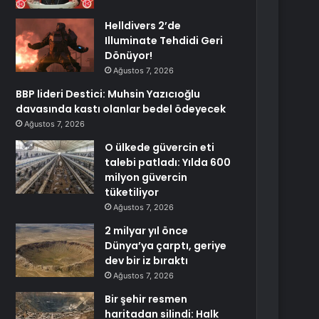
Helldivers 2’de
Illuminate Tehdidi Geri
Dönüyor!
Ağustos 7, 2026
BBP lideri Destici: Muhsin Yazıcıoğlu
davasında kastı olanlar bedel ödeyecek
Ağustos 7, 2026
O ülkede güvercin eti
talebi patladı: Yılda 600
milyon güvercin
tüketiliyor
Ağustos 7, 2026
2 milyar yıl önce
Dünya’ya çarptı, geriye
dev bir iz bıraktı
Ağustos 7, 2026
Bir şehir resmen
haritadan silindi: Halk