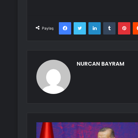
Facebook
Twitter
LinkedIn
Tumblr
Pint
Paylaş
NURCAN BAYRAM