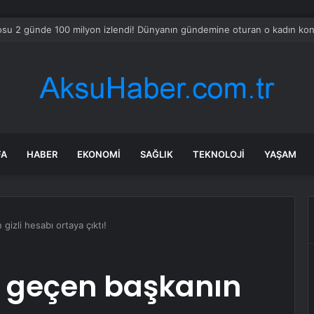
van’da Türkiye’ye giden tırda 53 kilo metamfetamin ele geçirildi
FA
HABER
EKONOMI
SAĞLIK
TEKNOLOJI
YAŞAM
izli hesabı ortaya çıktı!
 geçen başkanın