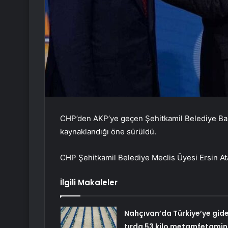
CHP’den AKP’ye geçen Şehitkamil Belediye Başk
kaynaklandığı öne sürüldü.
CHP Şehitkamil Belediye Meclis Üyesi Ersin Atar
İlgili Makaleler
Nahçıvan’da Türkiye’ye gid
tırda 53 kilo metamfetamin