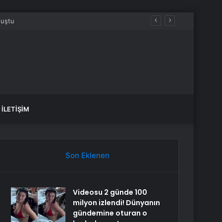
İLETIŞIM
Son Eklenen
Videosu 2 günde 100
milyon izlendi! Dünyanın
gündemine oturan o