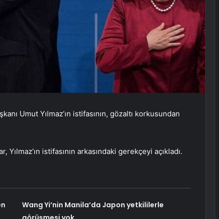
anı Umut Yılmaz’ın istifasının, gözaltı korkusundan
, Yılmaz’ın istifasının arkasındaki gerekçeyi açıkladı.
en
Wang Yi’nin Manila’da Japon yetkililerle
görüşmesi yok