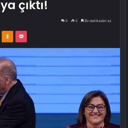
ya çıktı!
0
0
Bir dakikadan az
VKontakte
Odnoklassniki
Pocket