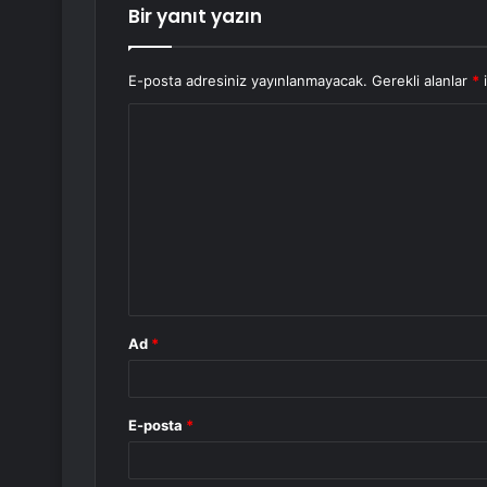
Bir yanıt yazın
E-posta adresiniz yayınlanmayacak.
Gerekli alanlar
*
i
Y
o
r
u
m
*
Ad
*
E-posta
*