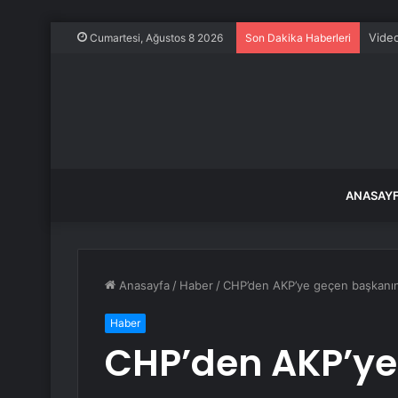
Nahçı
Cumartesi, Ağustos 8 2026
Son Dakika Haberleri
ANASAY
Anasayfa
/
Haber
/
CHP’den AKP’ye geçen başkanın g
Haber
CHP’den AKP’ye