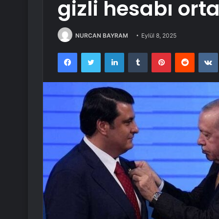
gizli hesabı orta
NURCAN BAYRAM
Eylül 8, 2025
Facebook
Twitter
LinkedIn
Tumblr
Pinterest
Reddit